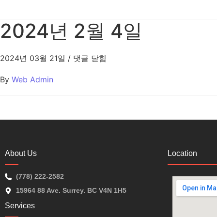
2024년 2월 4일
2024년 03월 21일
/
댓글 닫힘
By
Web Admin
About Us
Location
(778) 222-2582
15964 88 Ave. Surrey. BC V4N 1H5
Services