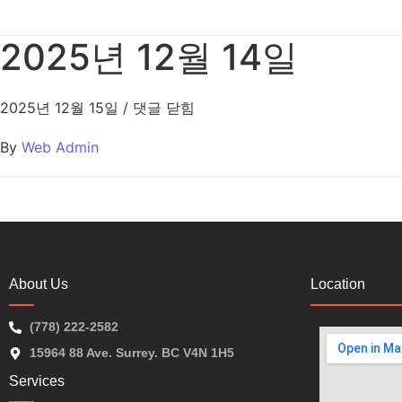
2025년 12월 14일
2025년 12월 15일
/
댓글 닫힘
By
Web Admin
About Us
Location
(778) 222-2582
15964 88 Ave. Surrey. BC V4N 1H5
Services