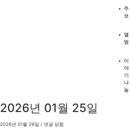
주
보
앨
범
이
야
기
나
눔
2026년 01월 25일
2026년 01월 26일
/
댓글 닫힘