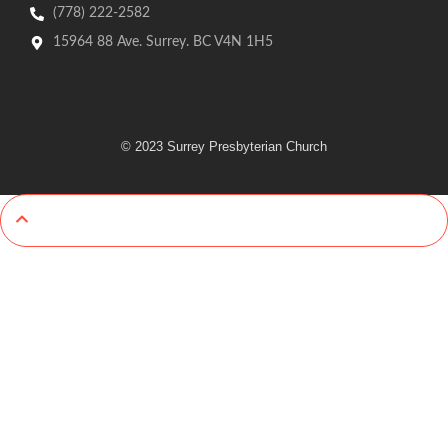
(778) 222-2582
15964 88 Ave. Surrey. BC V4N 1H5
© 2023 Surrey Presbyterian Church