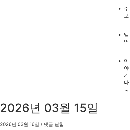
주
보
앨
범
이
야
기
나
눔
2026년 03월 15일
2026년 03월 16일
/
댓글 닫힘