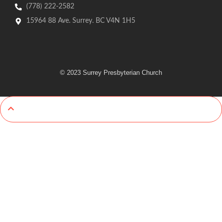
(778) 222-2582
15964 88 Ave. Surrey. BC V4N 1H5
© 2023 Surrey Presbyterian Church