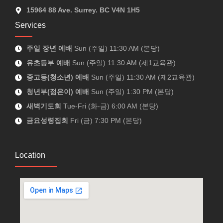
15964 88 Ave. Surrey. BC V4N 1H5
Services
주일 장년 예배
Sun (주일) 11:30 AM (본당)
유초등부 예배
Sun (주일) 11:30 AM (제1교육관)
중고등(청소년) 예배
Sun (주일) 11:30 AM (제2교육관)
청년부(젊은이) 예배
Sun (주일) 1:30 PM (본당)
새벽기도회
Tue-Fri (화-금) 6:00 AM (본당)
금요성령집회
Fri (금) 7:30 PM (본당)
Location