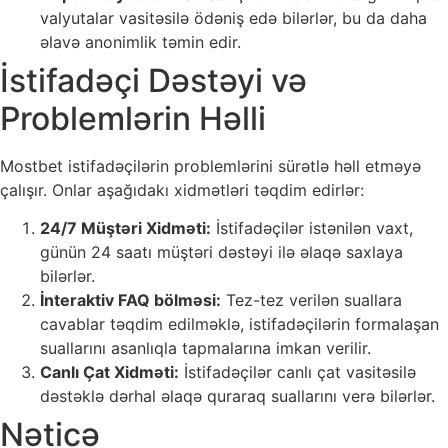
valyutalar vasitəsilə ödəniş edə bilərlər, bu da daha
əlavə anonimlik təmin edir.
İstifadəçi Dəstəyi və
Problemlərin Həlli
Mostbet istifadəçilərin problemlərini sürətlə həll etməyə
çalışır. Onlar aşağıdakı xidmətləri təqdim edirlər:
24/7 Müştəri Xidməti:
İstifadəçilər istənilən vaxt,
günün 24 saatı müştəri dəstəyi ilə əlaqə saxlaya
bilərlər.
İnteraktiv FAQ bölməsi:
Tez-tez verilən suallara
cavablar təqdim edilməklə, istifadəçilərin formalaşan
suallarını asanlıqla tapmalarına imkan verilir.
Canlı Çat Xidməti:
İstifadəçilər canlı çat vasitəsilə
dəstəklə dərhal əlaqə quraraq suallarını verə bilərlər.
Nəticə