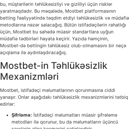
bu, müştərilərin təhlükəsizliyi və gizliliyi üçün risklər
yaratmaqdadır. Bu məqalədə, Mostbet platformasının
betting fəaliyyətində təqdim etdiyi təhlükəsizlik və müdafiə
metodlarına nəzər salacağıq. Bütün istifadəçilərin rahatlığı
üçün, Mostbet bu sahədə müasir standartlara uyğun
müdafiə tədbirləri həyata keçirir. Yazıda həmçinin,
Mostbet-də bettingin təhlükəsiz olub-olmamasını bir neçə
açıqlama ilə aydınlaşdıracağıq.
Mostbet-in Təhlükəsizlik
Mexanizmləri
Mostbet, istifadəçi məlumatlarının qorunmasına ciddi
yanaşır. Onlar aşağıdakı təhlükəsizlik mexanizmlərini tətbiq
edirlər:
Şifrləmə:
İstifadəçi məlumatları müasir şifrələmə
metodları ilə qorunur, bu da məlumatların üçüncü
şəxslərin əlinə keçməsini çətinləşdirir.