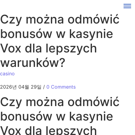
Czy można odmówić
bonusów w kasynie
Vox dla lepszych
warunków?
casino
2026년 04월 29일
/
0 Comments
Czy można odmówić
bonusów w kasynie
Vox dla lepszych