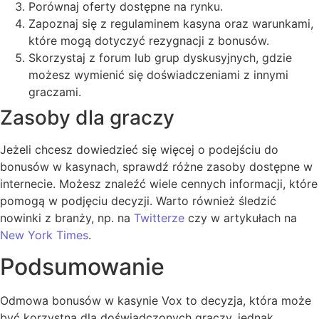
Porównaj oferty dostępne na rynku.
Zapoznaj się z regulaminem kasyna oraz warunkami,
które mogą dotyczyć rezygnacji z bonusów.
Skorzystaj z forum lub grup dyskusyjnych, gdzie
możesz wymienić się doświadczeniami z innymi
graczami.
Zasoby dla graczy
Jeżeli chcesz dowiedzieć się więcej o podejściu do
bonusów w kasynach, sprawdź różne zasoby dostępne w
internecie. Możesz znaleźć wiele cennych informacji, które
pomogą w podjęciu decyzji. Warto również śledzić
nowinki z branży, np. na
Twitterze
czy w artykułach na
New York Times
.
Podsumowanie
Odmowa bonusów w kasynie Vox to decyzja, która może
być korzystna dla doświadczonych graczy, jednak