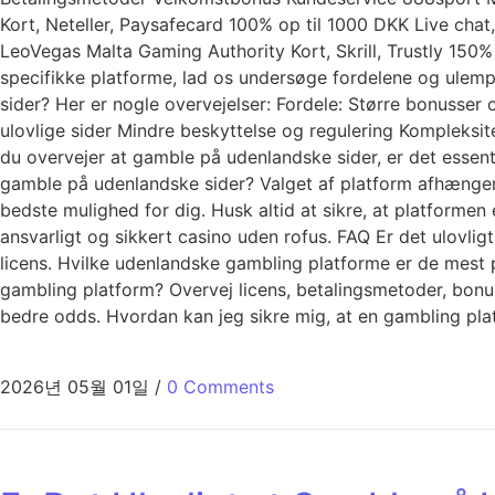
Kort, Neteller, Paysafecard 100% op til 1000 DKK Live cha
LeoVegas Malta Gaming Authority Kort, Skrill, Trustly 150
specifikke platforme, lad os undersøge fordelene og ulemp
sider? Her er nogle overvejelser: Fordele: Større bonusser
ulovlige sider Mindre beskyttelse og regulering Kompleksite
du overvejer at gamble på udenlandske sider, er det essent
gamble på udenlandske sider? Valget af platform afhænger a
bedste mulighed for dig. Husk altid at sikre, at platformen
ansvarligt og sikkert casino uden rofus. FAQ Er det ulovli
licens. Hvilke udenlandske gambling platforme er de mes
gambling platform? Overvej licens, betalingsmetoder, bonu
bedre odds. Hvordan kan jeg sikre mig, at en gambling pla
2026년 05월 01일
/
0 Comments