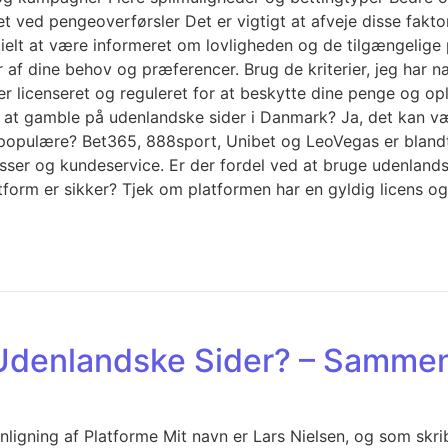
t ved pengeoverførsler Det er vigtigt at afveje disse fakto
ielt at være informeret om lovligheden og de tilgængelige p
f dine behov og præferencer. Brug de kriterier, jeg har næ
 er licenseret og reguleret for at beskytte dine penge og op
gt at gamble på udenlandske sider i Danmark? Ja, det kan væ
t populære? Bet365, 888sport, Unibet og LeoVegas er blan
sser og kundeservice. Er der fordel ved at bruge udenlands
tform er sikker? Tjek om platformen har en gyldig licens o
 Udenlandske Sider? – Sammen
gning af Platforme Mit navn er Lars Nielsen, og som skribe