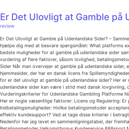
Er Det Ulovligt at Gamble på
review
Er Det Ulovligt at Gamble på Udenlandske Sider? – Sammenli
hjælpe dig med at besvare spørgsmålet: What platforms exis
bedste muligheder for at gamble på udenlandske sider samt
vurdering af flere faktorer, såsom lovlighed, betalingsmet
Sider Når man overvejer at gamble på udenlandske sider, er
hjemmesider, der har en dansk licens fra Spillemyndigheden
for er det ulovligt at gamble på udenlandske sider? Her e
udenlandske sider kan være i strid med dansk lovgivning, o
Vurderingskriterier for Udenlandske Gambling Platforme Når
Her er nogle væsentlige faktorer: Licens og Regulering: E
Indbetalingsmuligheder: Hvilke betalingsmetoder accepter
effektiv kundesupport? Ved at tage disse kriterier i betr
Nedenfor har jeg lavet en sammenligningstabel, der fremh
Betalingsmetoder Velkomstbonus Kundeservice 888sport Ma