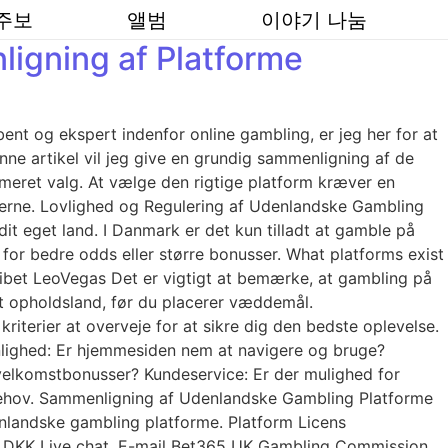
주보
앨범
이야기 나눔
ligning af Platforme
nt og ekspert indenfor online gambling, er jeg her for at
nne artikel vil jeg give en grundig sammenligning af de
meret valg. At vælge den rigtige platform kræver en
ljerne. Lovlighed og Regulering af Udenlandske Gambling
it eget land. I Danmark er det kun tilladt at gamble på
for bedre odds eller større bonusser. What platforms exist
nibet LeoVegas Det er vigtigt at bemærke, at gambling på
it opholdsland, før du placerer væddemål.
iterier at overveje for at sikre dig den bedste oplevelse.
enlighed: Er hjemmesiden nem at navigere og bruge?
velkomstbonusser? Kundeservice: Er der mulighed for
ne behov. Sammenligning af Udenlandske Gambling Platforme
nlandske gambling platforme. Platform Licens
00 DKK Live chat, E-mail Bet365 UK Gambling Commission