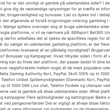
t for er det ulovligt at gamble på udenlandske sider? I de
 give dig de nødvendige oplysninger for at træffe et infor
oder, brugervenlighed og bonusser. Lad os dykke ind i deta
 det afgørende at forstå lovgivningen omkring gambling i d
. Mange spillere overvejer dog at bruge udenlandske sider 
r nogle platforme, vi vil se nærmere på: 888sport Bet365 U
g derfor anbefales det at tjekke de specifikke regler for d
 du vælger en udenlandsk gambling platform, er der flere kr
r platformen licenseret af en pålidelig myndighed? Brugerv
es? Bonusser og Kampagner: Hvad tilbyder siden i form af 
agtning kan du finde den platform, der passer bedst til di
æver nøgleforskelle mellem nogle af de mest populære ude
lta Gaming Authority Kort, PayPal, Skrill 100% op til 10
t, Telefon Unibet Spillemyndigheden (Danmark) Kort, PayPal
% op til 1000 DKK Live chat, Telefon Fordele og Ulemper ve
erne ved at gamble på disse udenlandske sider. What platfo
 og kampagner Flere spilmuligheder og bettingtyper Bedre o
t ved pengeoverførsler Det er vigtigt at afveje disse fakto
ielt at være informeret om lovligheden og de tilgængelige p