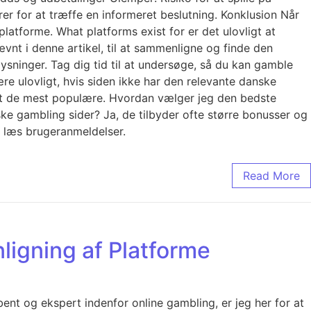
rer for at træffe en informeret beslutning. Konklusion Når
latforme. What platforms exist for er det ulovligt at
vnt i denne artikel, til at sammenligne og finde den
lysninger. Tag dig tid til at undersøge, så du kan gamble
re ulovligt, hvis siden ikke har den relevante danske
dt de mest populære. Hvordan vælger jeg den bedste
ke gambling sider? Ja, de tilbyder ofte større bonusser og
g læs brugeranmeldelser.
Read More
ligning af Platforme
nt og ekspert indenfor online gambling, er jeg her for at