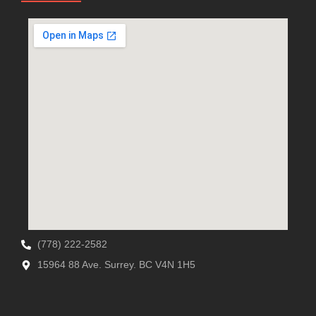
(778) 222-2582
15964 88 Ave. Surrey. BC V4N 1H5