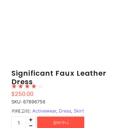
Significant Faux Leather
Dress
☆
☆
☆
☆
☆
$
250.00
SKU:
67896756
카테고리:
Activewear
,
Dress
,
Skirt
장바구니