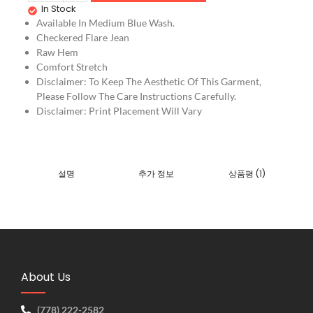
In Stock
Available In Medium Blue Wash.
Checkered Flare Jean
Raw Hem
Comfort Stretch
Disclaimer: To Keep The Aesthetic Of This Garment,
Please Follow The Care Instructions Carefully.
Disclaimer: Print Placement Will Vary
설명
추가 정보
상품평 (1)
About Us
(778) 222-2582