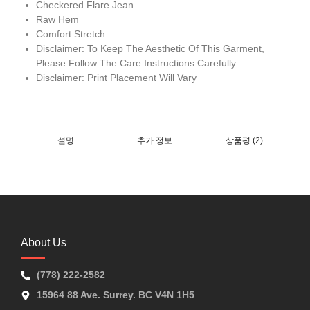
Checkered Flare Jean
Raw Hem
Comfort Stretch
Disclaimer: To Keep The Aesthetic Of This Garment,
Please Follow The Care Instructions Carefully.
Disclaimer: Print Placement Will Vary
설명
추가 정보
상품평 (2)
About Us
(778) 222-2582
15964 88 Ave. Surrey. BC V4N 1H5