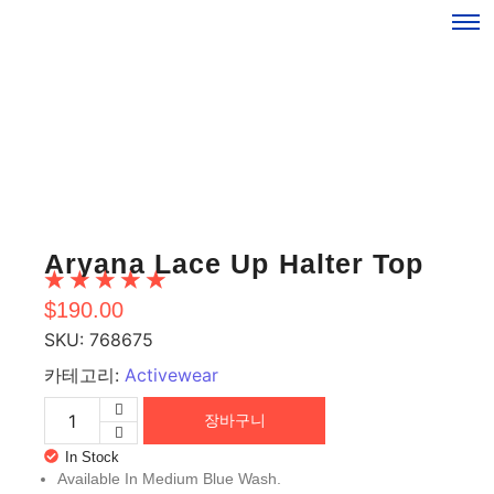
Aryana Lace Up Halter Top
☆
☆
☆
☆
☆
$
190.00
SKU:
768675
카테고리:
Activewear
장바구니
In Stock
Available In Medium Blue Wash.