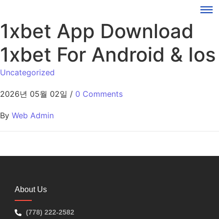
1xbet App Download
1xbet For Android & Ios
Uncategorized
2026년 05월 02일
/
0 Comments
By
Web Admin
About Us
(778) 222-2582