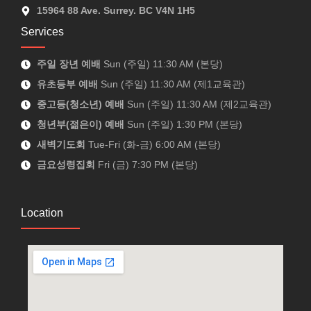
15964 88 Ave. Surrey. BC V4N 1H5
Services
주일 장년 예배
Sun (주일) 11:30 AM (본당)
유초등부 예배
Sun (주일) 11:30 AM (제1교육관)
중고등(청소년) 예배
Sun (주일) 11:30 AM (제2교육관)
청년부(젊은이) 예배
Sun (주일) 1:30 PM (본당)
새벽기도회
Tue-Fri (화-금) 6:00 AM (본당)
금요성령집회
Fri (금) 7:30 PM (본당)
Location