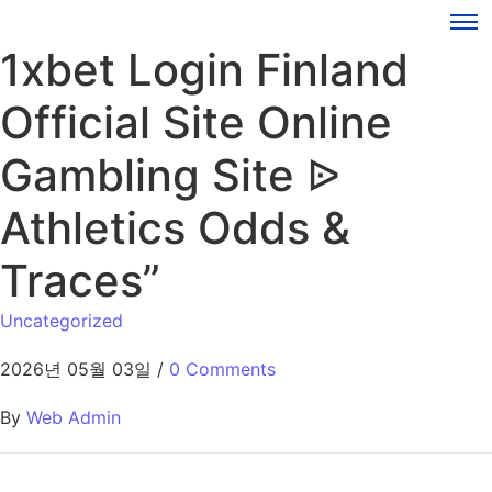
1xbet Login Finland
Official Site Online
Gambling Site ᐉ
Athletics Odds &
Traces”
Uncategorized
2026년 05월 03일
/
0 Comments
By
Web Admin