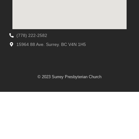
(778) 222-2582
15964 88 Ave. Surrey. BC V4N 1H5
© 2023 Surrey Presbyterian Church