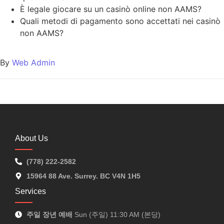
È legale giocare su un casinò online non AAMS?
Quali metodi di pagamento sono accettati nei casinò
non AAMS?
By
Web Admin
About Us
(778) 222-2582
15964 88 Ave. Surrey. BC V4N 1H5
Services
주일 장년 예배
Sun (주일) 11:30 AM (본당)