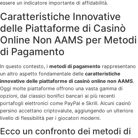
essere un indicatore importante di affidabilità.
Caratteristiche Innovative
delle Piattaforme di Casinò
Online Non AAMS per Metodi
di Pagamento
In questo contesto, i
metodi di pagamento
rappresentano
un altro aspetto fondamentale delle
caratteristiche
innovative delle piattaforme di casinò online non AAMS
.
Oggi molte piattaforme offrono una vasta gamma di
opzioni, dai classici bonifici bancari ai più recenti
portafogli elettronici come PayPal e Skrill. Alcuni casinò
persino accettano criptovalute, aggiungendo un ulteriore
livello di flessibilità per i giocatori moderni.
Ecco un confronto dei metodi di