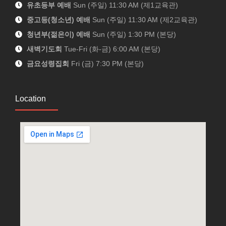
유초등부 예배
Sun (주일) 11:30 AM (제1교육관)
중고등(청소년) 예배
Sun (주일) 11:30 AM (제2교육관)
청년부(젊은이) 예배
Sun (주일) 1:30 PM (본당)
새벽기도회
Tue-Fri (화-금) 6:00 AM (본당)
금요성령집회
Fri (금) 7:30 PM (본당)
Location