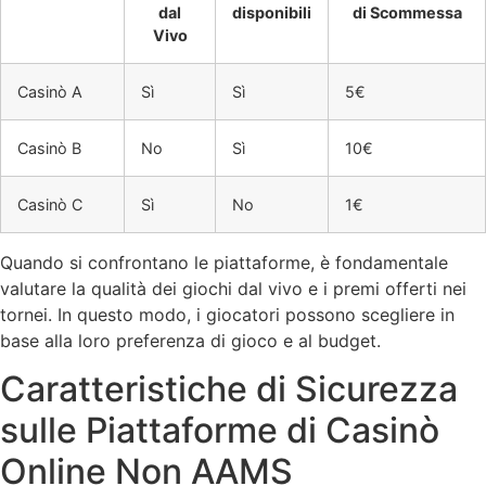
dal
disponibili
di Scommessa
Vivo
Casinò A
Sì
Sì
5€
Casinò B
No
Sì
10€
Casinò C
Sì
No
1€
Quando si confrontano le piattaforme, è fondamentale
valutare la qualità dei giochi dal vivo e i premi offerti nei
tornei. In questo modo, i giocatori possono scegliere in
base alla loro preferenza di gioco e al budget.
Caratteristiche di Sicurezza
sulle Piattaforme di Casinò
Online Non AAMS