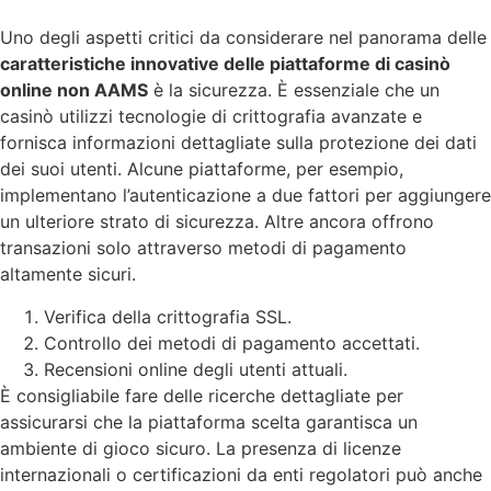
Uno degli aspetti critici da considerare nel panorama delle
caratteristiche innovative delle piattaforme di casinò
online non AAMS
è la sicurezza. È essenziale che un
casinò utilizzi tecnologie di crittografia avanzate e
fornisca informazioni dettagliate sulla protezione dei dati
dei suoi utenti. Alcune piattaforme, per esempio,
implementano l’autenticazione a due fattori per aggiungere
un ulteriore strato di sicurezza. Altre ancora offrono
transazioni solo attraverso metodi di pagamento
altamente sicuri.
Verifica della crittografia SSL.
Controllo dei metodi di pagamento accettati.
Recensioni online degli utenti attuali.
È consigliabile fare delle ricerche dettagliate per
assicurarsi che la piattaforma scelta garantisca un
ambiente di gioco sicuro. La presenza di licenze
internazionali o certificazioni da enti regolatori può anche