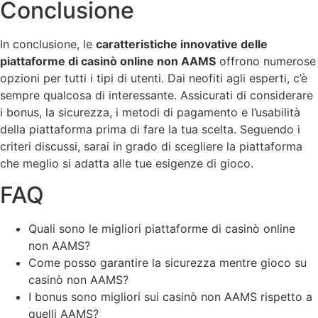
Conclusione
In conclusione, le
caratteristiche innovative delle
piattaforme di casinò online non AAMS
offrono numerose
opzioni per tutti i tipi di utenti. Dai neofiti agli esperti, c’è
sempre qualcosa di interessante. Assicurati di considerare
i bonus, la sicurezza, i metodi di pagamento e l’usabilità
della piattaforma prima di fare la tua scelta. Seguendo i
criteri discussi, sarai in grado di scegliere la piattaforma
che meglio si adatta alle tue esigenze di gioco.
FAQ
Quali sono le migliori piattaforme di casinò online
non AAMS?
Come posso garantire la sicurezza mentre gioco su
casinò non AAMS?
I bonus sono migliori sui casinò non AAMS rispetto a
quelli AAMS?