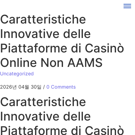
Caratteristiche
Innovative delle
Piattaforme di Casinò
Online Non AAMS
Uncategorized
2026년 04월 30일
/
0 Comments
Caratteristiche
Innovative delle
Piattaforme di Casinò