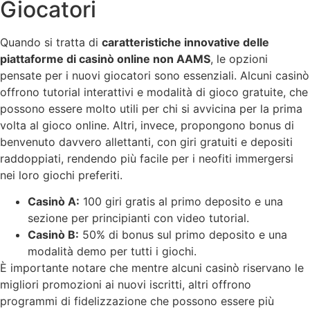
Giocatori
Quando si tratta di
caratteristiche innovative delle
piattaforme di casinò online non AAMS
, le opzioni
pensate per i nuovi giocatori sono essenziali. Alcuni casinò
offrono tutorial interattivi e modalità di gioco gratuite, che
possono essere molto utili per chi si avvicina per la prima
volta al gioco online. Altri, invece, propongono bonus di
benvenuto davvero allettanti, con giri gratuiti e depositi
raddoppiati, rendendo più facile per i neofiti immergersi
nei loro giochi preferiti.
Casinò A:
100 giri gratis al primo deposito e una
sezione per principianti con video tutorial.
Casinò B:
50% di bonus sul primo deposito e una
modalità demo per tutti i giochi.
È importante notare che mentre alcuni casinò riservano le
migliori promozioni ai nuovi iscritti, altri offrono
programmi di fidelizzazione che possono essere più