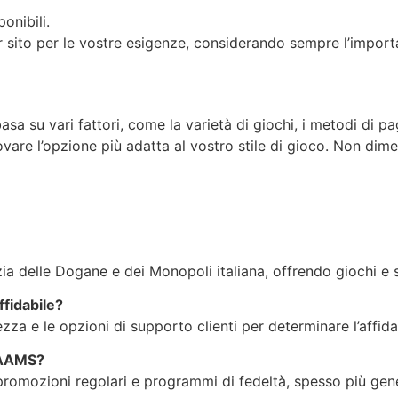
onibili.
ior sito per le vostre esigenze, considerando sempre l’impor
asa su vari fattori, come la varietà di giochi, i metodi di p
ovare l’opzione più adatta al vostro stile di gioco. Non dime
 delle Dogane e dei Monopoli italiana, offrendo giochi e serv
fidabile?
rezza e le opzioni di supporto clienti per determinare l’affi
n AAMS?
omozioni regolari e programmi di fedeltà, spesso più gene