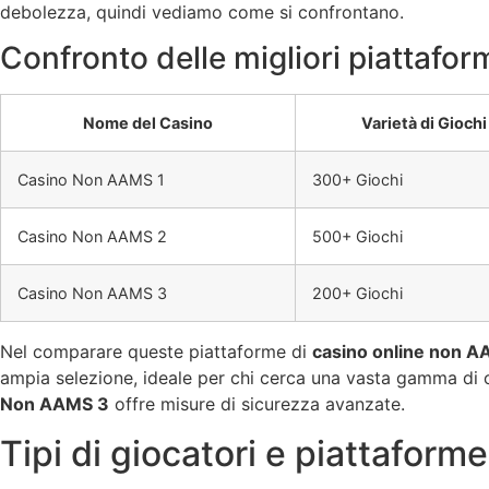
debolezza, quindi vediamo come si confrontano.
Confronto delle migliori piattafo
Nome del Casino
Varietà di Giochi
Casino Non AAMS 1
300+ Giochi
Casino Non AAMS 2
500+ Giochi
Casino Non AAMS 3
200+ Giochi
Nel comparare queste piattaforme di
casino online non 
ampia selezione, ideale per chi cerca una vasta gamma di op
Non AAMS 3
offre misure di sicurezza avanzate.
Tipi di giocatori e piattaform