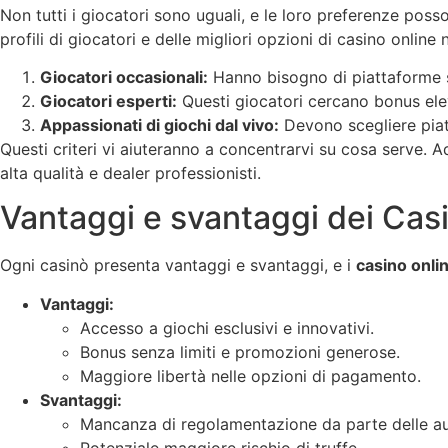
Non tutti i giocatori sono uguali, e le loro preferenze pos
profili di giocatori e delle migliori opzioni di casino onlin
Giocatori occasionali:
Hanno bisogno di piattaforme se
Giocatori esperti:
Questi giocatori cercano bonus elev
Appassionati di giochi dal vivo:
Devono scegliere piatt
Questi criteri vi aiuteranno a concentrarvi su cosa serve. A
alta qualità e dealer professionisti.
Vantaggi e svantaggi dei Ca
Ogni casinò presenta vantaggi e svantaggi, e i
casino onl
Vantaggi:
Accesso a giochi esclusivi e innovativi.
Bonus senza limiti e promozioni generose.
Maggiore libertà nelle opzioni di pagamento.
Svantaggi:
Mancanza di regolamentazione da parte delle auto
Potenziale maggiore rischio di truffe.