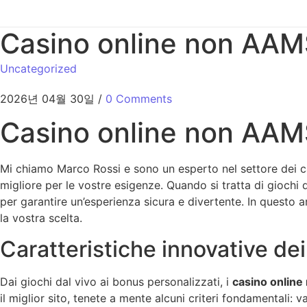
Casino online non AAMS
Uncategorized
2026년 04월 30일
/
0 Comments
Casino online non AAMS
Mi chiamo Marco Rossi e sono un esperto nel settore dei c
migliore per le vostre esigenze. Quando si tratta di giochi 
per garantire un’esperienza sicura e divertente. In questo 
la vostra scelta.
Caratteristiche innovative d
Dai giochi dal vivo ai bonus personalizzati, i
casino onlin
il miglior sito, tenete a mente alcuni criteri fondamentali: 