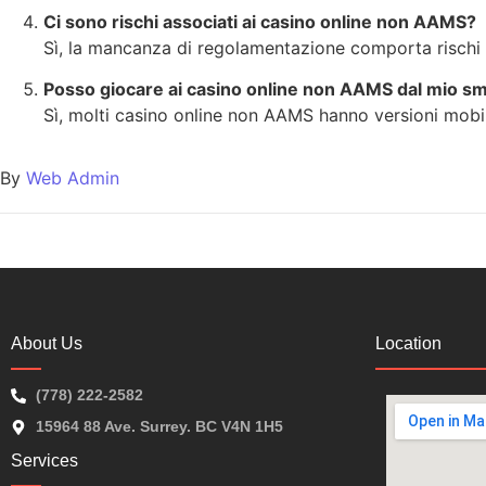
Ci sono rischi associati ai casino online non AAMS?
Sì, la mancanza di regolamentazione comporta rischi c
Posso giocare ai casino online non AAMS dal mio s
Sì, molti casino online non AAMS hanno versioni mobil
By
Web Admin
About Us
Location
(778) 222-2582
15964 88 Ave. Surrey. BC V4N 1H5
Services