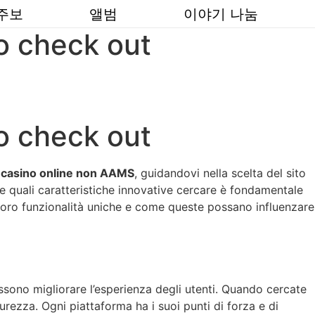
주보
앨범
이야기 나눔
o check out
o check out
i
casino online non AAMS
, guidandovi nella scelta del sito
re quali caratteristiche innovative cercare è fondamentale
 loro funzionalità uniche e come queste possano influenzare
ssono migliorare l’esperienza degli utenti. Quando cercate
curezza. Ogni piattaforma ha i suoi punti di forza e di