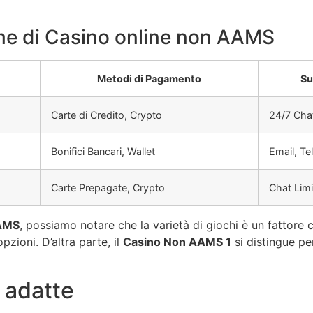
rme di Casino online non AAMS
Metodi di Pagamento
Su
Carte di Credito, Crypto
24/7 Cha
Bonifici Bancari, Wallet
Email, Te
Carte Prepagate, Crypto
Chat Limi
AAMS
, possiamo notare che la varietà di giochi è un fattore 
zioni. D’altra parte, il
Casino Non AAMS 1
si distingue per
e adatte