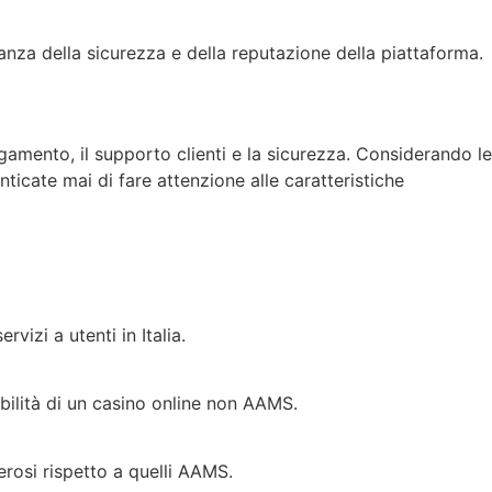
tanza della sicurezza e della reputazione della piattaforma.
agamento, il supporto clienti e la sicurezza. Considerando le
nticate mai di fare attenzione alle caratteristiche
izi a utenti in Italia.
dabilità di un casino online non AAMS.
rosi rispetto a quelli AAMS.