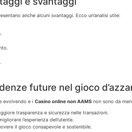
taggi e svantaggi
sentano anche alcuni svantaggi. Ecco un’analisi utile:
.
nto.
.
enze future nel gioco d’azza
e evolvendo e i
Casino online non AAMS
non sono da meno
ggiore trasparenza e sicurezza nelle transazioni.
igliorare l’esperienza dell’utente.
vere il gioco consapevole e sostenibile.