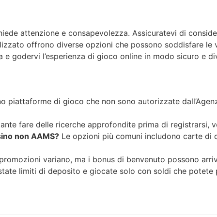
hiede attenzione e consapevolezza. Assicuratevi di considerar
lizzato offrono diverse opzioni che possono soddisfare le v
a e godervi l’esperienza di gioco online in modo sicuro e di
 piattaforme di gioco che non sono autorizzate dall’Agenz
nte fare delle ricerche approfondite prima di registrarsi, ve
asino non AAMS?
Le opzioni più comuni includono carte di cr
promozioni variano, ma i bonus di benvenuto possono arriva
ate limiti di deposito e giocate solo con soldi che potete 