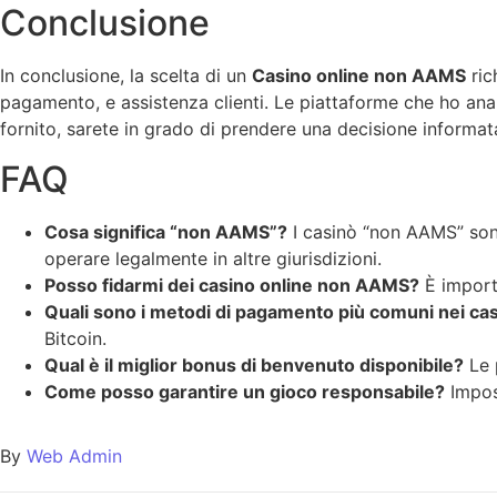
Conclusione
In conclusione, la scelta di un
Casino online non AAMS
ric
pagamento, e assistenza clienti. Le piattaforme che ho ana
fornito, sarete in grado di prendere una decisione informat
FAQ
Cosa significa “non AAMS”?
I casinò “non AAMS” sono
operare legalmente in altre giurisdizioni.
Posso fidarmi dei casino online non AAMS?
È importa
Quali sono i metodi di pagamento più comuni nei c
Bitcoin.
Qual è il miglior bonus di benvenuto disponibile?
Le 
Come posso garantire un gioco responsabile?
Impost
By
Web Admin