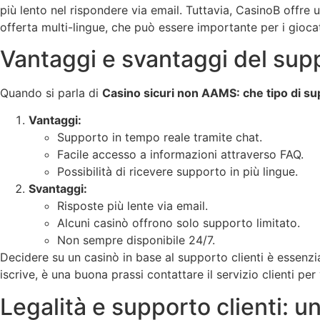
più lento nel rispondere via email. Tuttavia, CasinoB off
offerta multi-lingue, che può essere importante per i giocat
Vantaggi e svantaggi del supp
Quando si parla di
Casino sicuri non AAMS: che tipo di sup
Vantaggi:
Supporto in tempo reale tramite chat.
Facile accesso a informazioni attraverso FAQ.
Possibilità di ricevere supporto in più lingue.
Svantaggi:
Risposte più lente via email.
Alcuni casinò offrono solo supporto limitato.
Non sempre disponibile 24/7.
Decidere su un casinò in base al supporto clienti è essenzia
iscrive, è una buona prassi contattare il servizio clienti per 
Legalità e supporto clienti: u