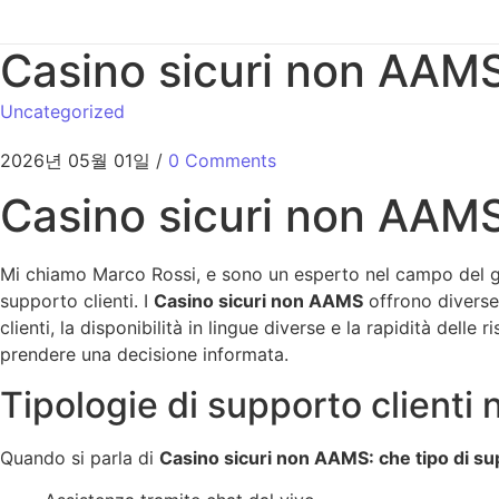
Casino sicuri non AAMS:
Uncategorized
2026년 05월 01일
/
0 Comments
Casino sicuri non AAMS:
Mi chiamo Marco Rossi, e sono un esperto nel campo del gi
supporto clienti. I
Casino sicuri non AAMS
offrono diverse 
clienti, la disponibilità in lingue diverse e la rapidità delle
prendere una decisione informata.
Tipologie di supporto clienti
Quando si parla di
Casino sicuri non AAMS: che tipo di sup