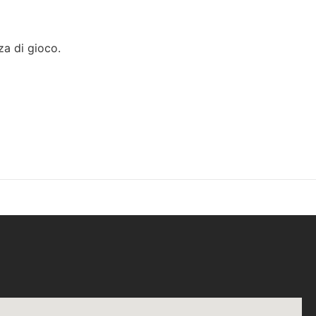
za di gioco.