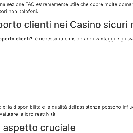
re una sezione FAQ estremamente utile che copre molte doma
ori non italofoni.
orto clienti nei Casino sicur
porto clienti?
, è necessario considerare i vantaggi e gli s
le: la disponibilità e la qualità dell’assistenza possono inf
valutare la loro reattività.
n aspetto cruciale