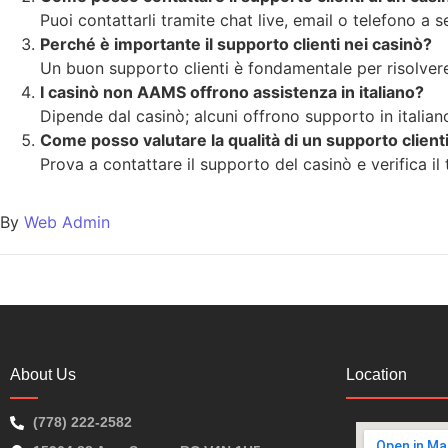
Puoi contattarli tramite chat live, email o telefono a 
Perché è importante il supporto clienti nei casinò?
Un buon supporto clienti è fondamentale per risolver
I casinò non AAMS offrono assistenza in italiano?
Dipende dal casinò; alcuni offrono supporto in italiano
Come posso valutare la qualità di un supporto client
Prova a contattare il supporto del casinò e verifica il 
By
Web Admin
About Us
Location
(778) 222-2582