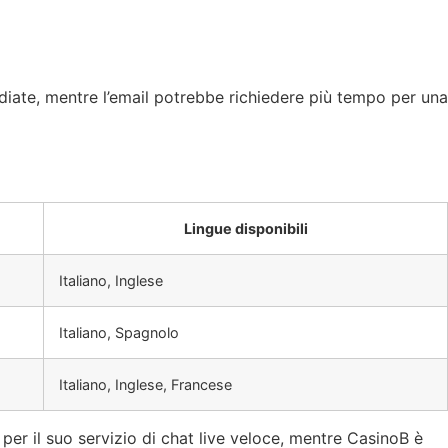
ediate, mentre l’email potrebbe richiedere più tempo per una
Lingue disponibili
Italiano, Inglese
Italiano, Spagnolo
Italiano, Inglese, Francese
 per il suo servizio di chat live veloce, mentre CasinoB è