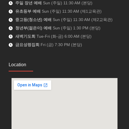
주일 장년 예배
Sun (주일) 11:30 AM (본당)
유초등부 예배
Sun (주일) 11:30 AM (제1교육관)
중고등(청소년) 예배
Sun (주일) 11:30 AM (제2교육관)
청년부(젊은이) 예배
Sun (주일) 1:30 PM (본당)
새벽기도회
Tue-Fri (화-금) 6:00 AM (본당)
금요성령집회
Fri (금) 7:30 PM (본당)
Location