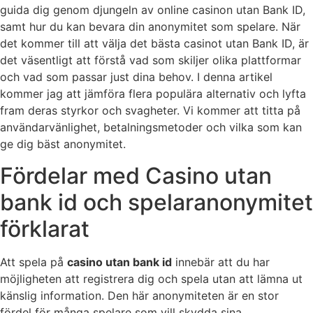
guida dig genom djungeln av online casinon utan Bank ID,
samt hur du kan bevara din anonymitet som spelare. När
det kommer till att välja det bästa casinot utan Bank ID, är
det väsentligt att förstå vad som skiljer olika plattformar
och vad som passar just dina behov. I denna artikel
kommer jag att jämföra flera populära alternativ och lyfta
fram deras styrkor och svagheter. Vi kommer att titta på
användarvänlighet, betalningsmetoder och vilka som kan
ge dig bäst anonymitet.
Fördelar med Casino utan
bank id och spelaranonymitet
förklarat
Att spela på
casino utan bank id
innebär att du har
möjligheten att registrera dig och spela utan att lämna ut
känslig information. Den här anonymiteten är en stor
fördel för många spelare som vill skydda sina