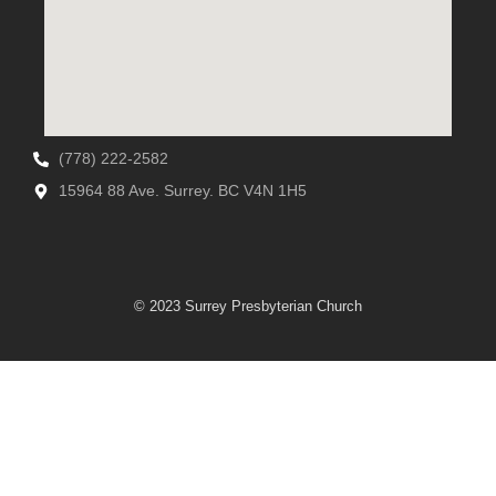
(778) 222-2582
15964 88 Ave. Surrey. BC V4N 1H5
© 2023 Surrey Presbyterian Church