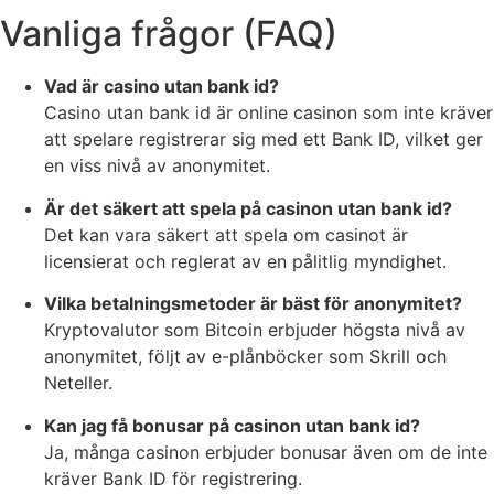
Vanliga frågor (FAQ)
Vad är casino utan bank id?
Casino utan bank id är online casinon som inte kräver
att spelare registrerar sig med ett Bank ID, vilket ger
en viss nivå av anonymitet.
Är det säkert att spela på casinon utan bank id?
Det kan vara säkert att spela om casinot är
licensierat och reglerat av en pålitlig myndighet.
Vilka betalningsmetoder är bäst för anonymitet?
Kryptovalutor som Bitcoin erbjuder högsta nivå av
anonymitet, följt av e-plånböcker som Skrill och
Neteller.
Kan jag få bonusar på casinon utan bank id?
Ja, många casinon erbjuder bonusar även om de inte
kräver Bank ID för registrering.