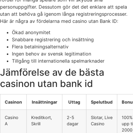
personuppgifter. Dessutom gör det det enklare att spela
utan att behöva gå igenom långa registreringsprocesser.
Här är några av fördelarna med casino utan Bank ID:
Ökad anonymitet
Snabbare registrering och insättning
Flera betalningsalternativ
Ingen behov av svensk legitimation
Tillgång till internationella spelmarknader
Jämförelse av de bästa
casinon utan bank id
Casinon
Insättningar
Uttag
Spelutbud
Bonu
Casino
Kreditkort,
2-5
Slotar, Live
100%
A
Skrill
dagar
Casino
upp ti
2000 