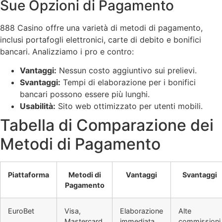
Sue Opzioni di Pagamento
888 Casino offre una varietà di metodi di pagamento,
inclusi portafogli elettronici, carte di debito e bonifici
bancari. Analizziamo i pro e contro:
Vantaggi:
Nessun costo aggiuntivo sui prelievi.
Svantaggi:
Tempi di elaborazione per i bonifici
bancari possono essere più lunghi.
Usabilità:
Sito web ottimizzato per utenti mobili.
Tabella di Comparazione dei
Metodi di Pagamento
Piattaforma
Metodi di
Vantaggi
Svantaggi
Pagamento
EuroBet
Visa,
Elaborazione
Alte
Mastercard,
immediata
commissioni