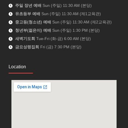
주일 장년 예배
Sun (주일) 11:30 AM (본당)
유초등부 예배
Sun (주일) 11:30 AM (제1교육관)
중고등(청소년) 예배
Sun (주일) 11:30 AM (제2교육관)
청년부(젊은이) 예배
Sun (주일) 1:30 PM (본당)
새벽기도회
Tue-Fri (화-금) 6:00 AM (본당)
금요성령집회
Fri (금) 7:30 PM (본당)
Location