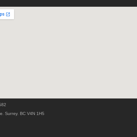
582
e. Surrey. BC V4N 1H5