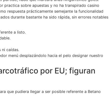
or practica sobre apuestas y no ha transpirado casino
 como respuesta prácticamente semejante la funcionalidad
ados durante bastante ha sido rápida, sin errores notables
rente a listo.
dable.
 ni caídas.
rededor menú desplazándolo hacia el pelo designar nuestro
arcotráfico por EU; figuran
ara que pudiera llegar a ser posible referente a Betano