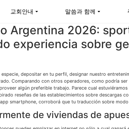
교회안내
말씀과 함께
o Argentina 2026: spor
ado experiencia sobre g
specie, depositar en tu perfil, designar nuestro entreteni
arado. Comparando con otros operadores, como podrí­a ser 
roveer algún preferible trabajo.
Parece cual estuviéramos
nspirado reseñas de las establecimientos sobre descargas co
app smartphone, corroborá que tu traducción sobre modo po
rmente de viviendas de apues
onces puedes emplazar en internet no sólo a cual ganará e