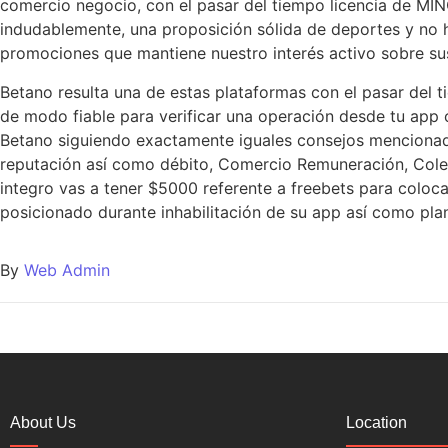
comercio negocio, con el pasar del tiempo licencia de MIN
indudablemente, una proposición sólida de deportes y no h
promociones que mantiene nuestro interés activo sobre sus
Betano resulta una de estas plataformas con el pasar del t
de modo fiable para verificar una operación desde tu app o
Betano siguiendo exactamente iguales consejos mencionados
reputación así­ como débito, Comercio Remuneración, Colec
integro vas a tener $5000 referente a freebets para colocar
posicionado durante inhabilitación de su app así­ como p
By
Web Admin
About Us
Location