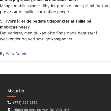
Mange mobilcasinoer tilbyder gratis demo-spil, så du kan
prøve før du spiller for rigtige penge.
5. Hvornår er de bedste tidspunkter at spille på
mobilcasinoer?
Det varierer, men du kan ofte finde gode bonusser i
weekender og ved særlige kampagner.
By
Web Admin
About Us
(778) 222-2582
15964 88 Ave. Surrey. BC V4N 1H5