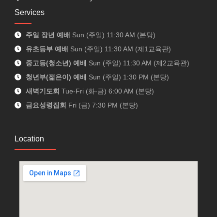
Services
주일 장년 예배
Sun (주일) 11:30 AM (본당)
유초등부 예배
Sun (주일) 11:30 AM (제1교육관)
중고등(청소년) 예배
Sun (주일) 11:30 AM (제2교육관)
청년부(젊은이) 예배
Sun (주일) 1:30 PM (본당)
새벽기도회
Tue-Fri (화-금) 6:00 AM (본당)
금요성령집회
Fri (금) 7:30 PM (본당)
Location