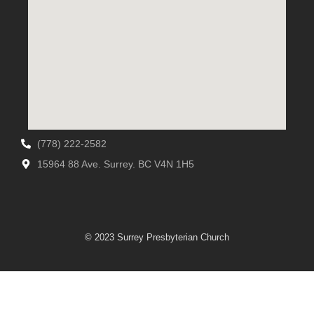
(778) 222-2582
15964 88 Ave. Surrey. BC V4N 1H5
© 2023 Surrey Presbyterian Church