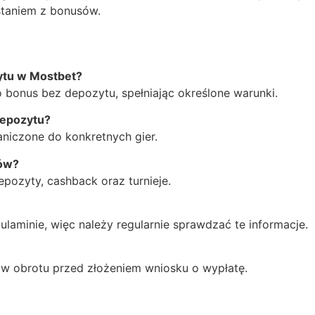
staniem z bonusów.
ytu w Mostbet?
 bonus bez depozytu, spełniając określone warunki.
depozytu?
niczone do konkretnych gier.
tów?
pozyty, cashback oraz turnieje.
laminie, więc należy regularnie sprawdzać te informacje.
ów obrotu przed złożeniem wniosku o wypłatę.