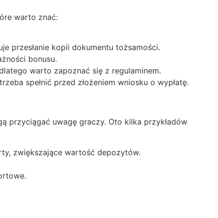
óre warto znać:
je przesłanie kopii dokumentu tożsamości.
ażności bonusu.
dlatego warto zapoznać się z regulaminem.
rzeba spełnić przed złożeniem wniosku o wypłatę.
ogą przyciągać uwagę graczy. Oto kilka przykładów
rty, zwiększające wartość depozytów.
ortowe.