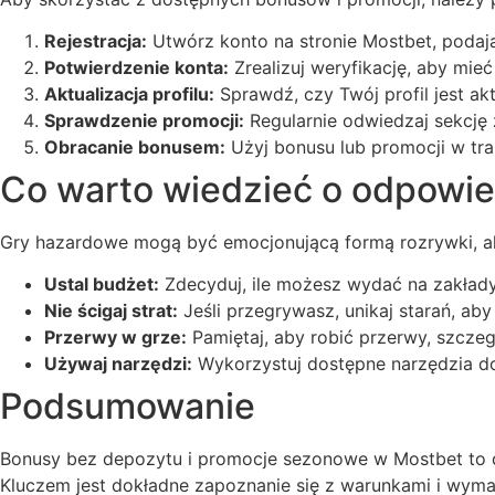
Rejestracja:
Utwórz konto na stronie Mostbet, podaj
Potwierdzenie konta:
Zrealizuj weryfikację, aby mieć
Aktualizacja profilu:
Sprawdź, czy Twój profil jest ak
Sprawdzenie promocji:
Regularnie odwiedzaj sekcję 
Obracanie bonusem:
Użyj bonusu lub promocji w trak
Co warto wiedzieć o odpowie
Gry hazardowe mogą być emocjonującą formą rozrywki, ale
Ustal budżet:
Zdecyduj, ile możesz wydać na zakłady i
Nie ścigaj strat:
Jeśli przegrywasz, unikaj starań, ab
Przerwy w grze:
Pamiętaj, aby robić przerwy, szczegó
Używaj narzędzi:
Wykorzystuj dostępne narzędzia do
Podsumowanie
Bonusy bez depozytu i promocje sezonowe w Mostbet to d
Kluczem jest dokładne zapoznanie się z warunkami i wym