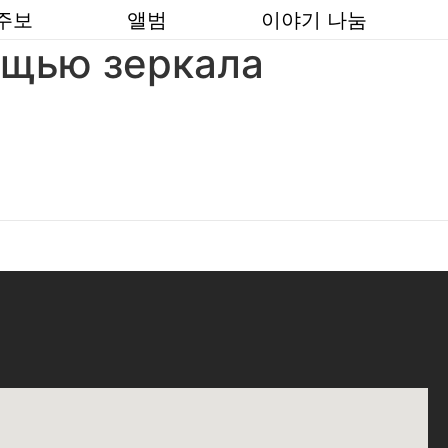
주보
앨범
이야기 나눔
ощью зеркала