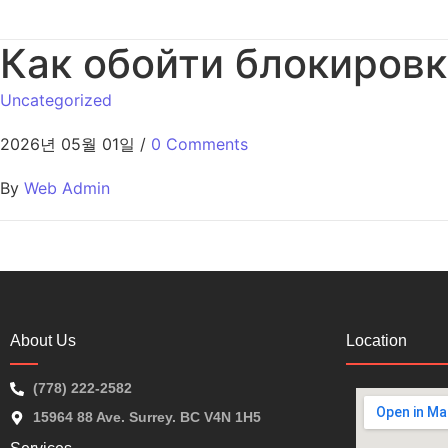
Как обойти блокировк
Uncategorized
2026년 05월 01일
/
0 Comments
By
Web Admin
About Us
Location
(778) 222-2582
15964 88 Ave. Surrey. BC V4N 1H5