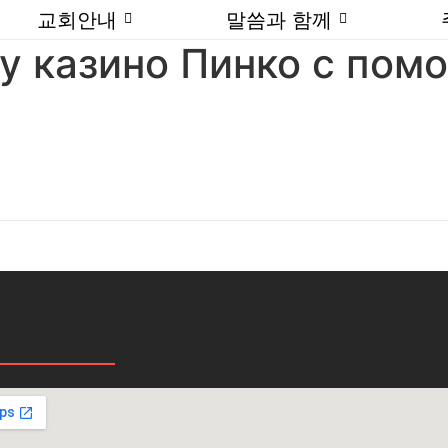
교회안내
말씀과 함께
у казино Пинко с пом