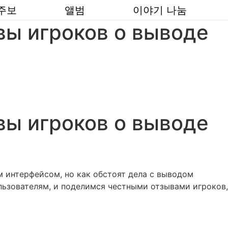
주보
앨범
이야기 나눔
вы игроков о выводе
вы игроков о выводе
м интерфейсом, но как обстоят дела с выводом
льзователям, и поделимся честными отзывами игроков,