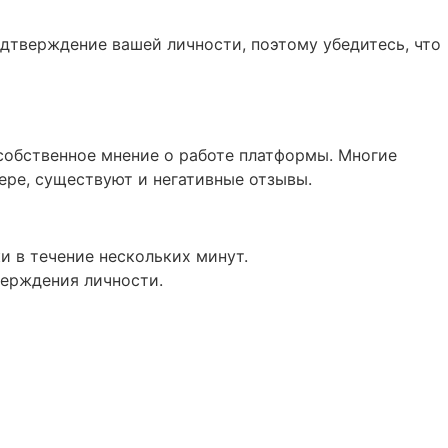
одтверждение вашей личности, поэтому убедитесь, что
собственное мнение о работе платформы. Многие
ере, существуют и негативные отзывы.
и в течение нескольких минут.
ерждения личности.