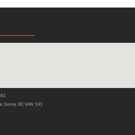
582
e. Surrey. BC V4N 1H5