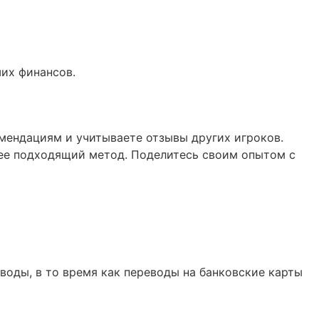
их финансов.
мендациям и учитываете отзывы других игроков.
ее подходящий метод. Поделитесь своим опытом с
оды, в то время как переводы на банковские карты