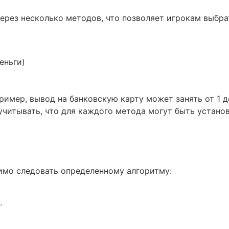
ерез несколько методов, что позволяет игрокам выбра
еньги)
имер, вывод на банковскую карту может занять от 1 до
учитывать, что для каждого метода могут быть устан
имо следовать определенному алгоритму:
.