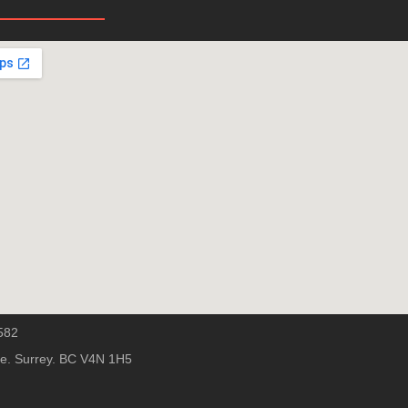
582
e. Surrey. BC V4N 1H5