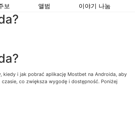
주보
앨범
이야기 나눔
ida?
ida?
 kiedy i jak pobrać aplikację Mostbet na Androida, aby
i czasie, co zwiększa wygodę i dostępność. Poniżej