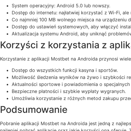
System operacyjny: Android 5.0 lub nowszy.
Dostęp do internetu: najłatwiej korzystać z Wi-Fi, al
Co najmniej 100 MB wolnego miejsca na urządzeniu do
Dostęp do ustawień systemowych, aby włączyć instal
Aktualizacja systemu Android, aby uniknąć problemó
Korzyści z korzystania z apli
Korzystanie z aplikacji Mostbet na Androida przynosi wiele
Dostęp do wszystkich funkcji kasyna i sportów.
Możliwość śledzenia wyników na żywo i szybkości rea
Aktualności sportowe i powiadomienia o specjalnych 
Bezpieczne płatności i szybkie wypłaty wygranych.
Umożliwia korzystanie z różnych metod zakupu prze
Podsumowanie
Pobranie aplikacji Mostbet na Androida jest jedną z najle
najlepiej pobrać aplikację oraz jakie korzyści ona oferuj