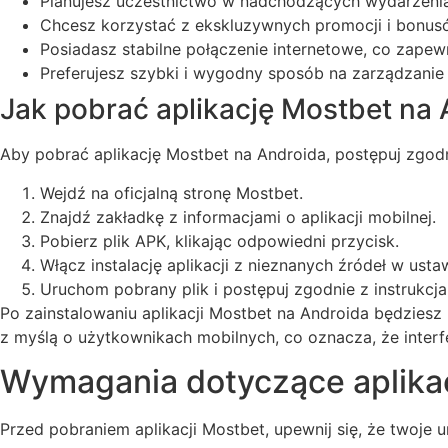
Planujesz uczestnictwo w nadchodzących wydarzenia
Chcesz korzystać z ekskluzywnych promocji i bonus
Posiadasz stabilne połączenie internetowe, co zapewni
Preferujesz szybki i wygodny sposób na zarządzanie
Jak pobrać aplikację Mostbet na
Aby pobrać aplikację Mostbet na Androida, postępuj zgod
Wejdź na oficjalną stronę Mostbet.
Znajdź zakładkę z informacjami o aplikacji mobilnej.
Pobierz plik APK, klikając odpowiedni przycisk.
Włącz instalację aplikacji z nieznanych źródeł w usta
Uruchom pobrany plik i postępuj zgodnie z instrukcja
Po zainstalowaniu aplikacji Mostbet na Androida będziesz
z myślą o użytkownikach mobilnych, co oznacza, że interfej
Wymagania dotyczące aplikac
Przed pobraniem aplikacji Mostbet, upewnij się, że twoje 