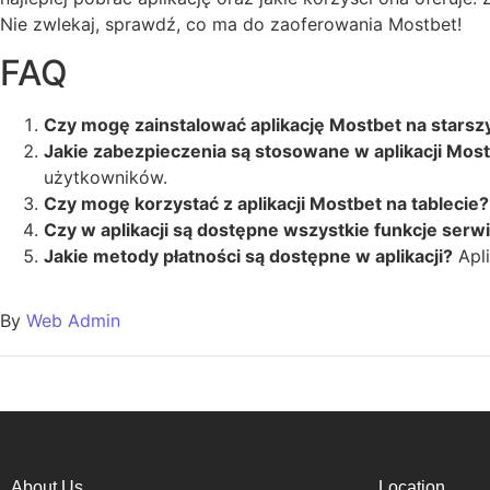
Nie zwlekaj, sprawdź, co ma do zaoferowania Mostbet!
FAQ
Czy mogę zainstalować aplikację Mostbet na stars
Jakie zabezpieczenia są stosowane w aplikacji Mos
użytkowników.
Czy mogę korzystać z aplikacji Mostbet na tablecie?
Czy w aplikacji są dostępne wszystkie funkcje serw
Jakie metody płatności są dostępne w aplikacji?
Apli
By
Web Admin
About Us
Location