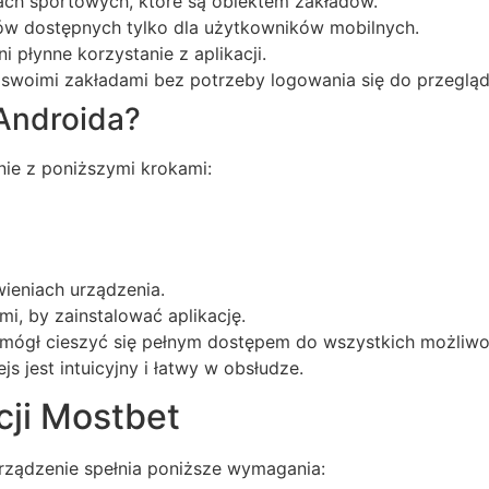
ch sportowych, które są obiektem zakładów.
ów dostępnych tylko dla użytkowników mobilnych.
 płynne korzystanie z aplikacji.
 swoimi zakładami bez potrzeby logowania się do przegląd
 Androida?
nie z poniższymi krokami:
wieniach urządzenia.
mi, by zainstalować aplikację.
 mógł cieszyć się pełnym dostępem do wszystkich możliwośc
s jest intuicyjny i łatwy w obsłudze.
ji Mostbet
urządzenie spełnia poniższe wymagania: