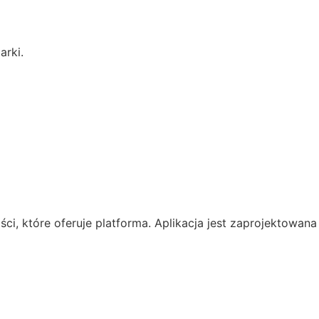
arki.
i, które oferuje platforma. Aplikacja jest zaprojektowana