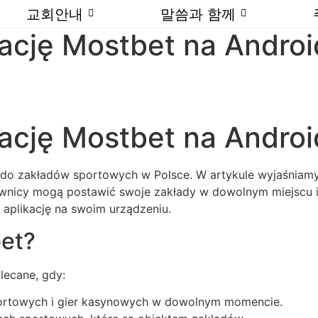
교회안내
말씀과 함께
ikację Mostbet na Andro
ikację Mostbet na Andro
m do zakładów sportowych w Polsce. W artykule wyjaśniamy,
tkownicy mogą postawić swoje zakłady w dowolnym miejscu 
 aplikację na swoim urządzeniu.
bet?
lecane, gdy:
ortowych i gier kasynowych w dowolnym momencie.