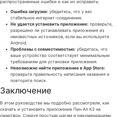
распространенные ошибки и как их исправить:
Ошибка загрузки:
убедитесь, что у вас
стабильное интернет-соединение.
Не удается установить приложение:
проверьте,
разрешено ли устанавливать приложения из
неизвестных источников, если вы используете
Android.
Проблемы с совместимостью:
убедитесь, что
ваше устройство соответствует минимальным
требованиям для установки приложения.
Невозможно найти приложение в App Store:
проверьте правильность написания названия и
повторите поиск.
Заключение
В этом руководстве мы подробно рассмотрели, как
скачать и установить приложение Пин Ап КЗ на
смартфон. Следуя простым шагам и рекомендациям,