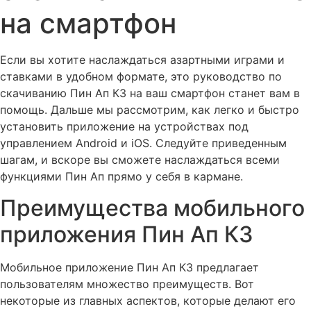
на смартфон
Если вы хотите наслаждаться азартными играми и
ставками в удобном формате, это руководство по
скачиванию Пин Ап КЗ на ваш смартфон станет вам в
помощь. Дальше мы рассмотрим, как легко и быстро
установить приложение на устройствах под
управлением Android и iOS. Следуйте приведенным
шагам, и вскоре вы сможете наслаждаться всеми
функциями Пин Ап прямо у себя в кармане.
Преимущества мобильного
приложения Пин Ап КЗ
Мобильное приложение Пин Ап КЗ предлагает
пользователям множество преимуществ. Вот
некоторые из главных аспектов, которые делают его