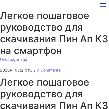
Легкое пошаговое
руководство для
скачивания Пин Ап КЗ
на смартфон
Uncategorized
2026년 05월 01일
/
0 Comments
Легкое пошаговое
руководство для
скачивания Пин Ап КЗ