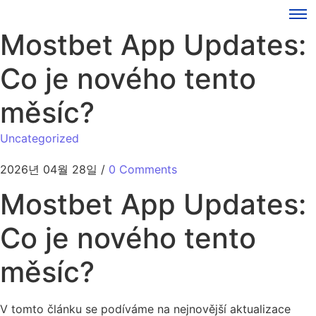
Mostbet App Updates:
Co je nového tento
měsíc?
Uncategorized
2026년 04월 28일
/
0 Comments
Mostbet App Updates:
Co je nového tento
měsíc?
V tomto článku se podíváme na nejnovější aktualizace