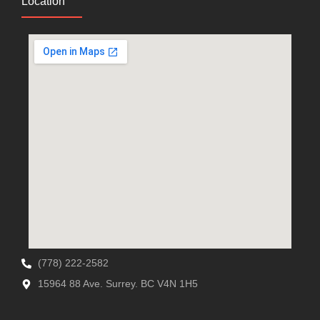
Location
(778) 222-2582
15964 88 Ave. Surrey. BC V4N 1H5