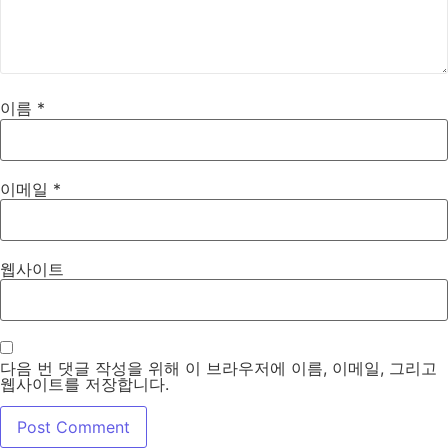
이름
*
이메일
*
웹사이트
다음 번 댓글 작성을 위해 이 브라우저에 이름, 이메일, 그리고
웹사이트를 저장합니다.