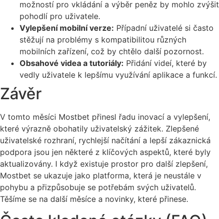
možností pro vkládání a výběr peněz by mohlo zvýšit
pohodlí pro uživatele.
Vylepšení mobilní verze:
Případní uživatelé si často
stěžují na problémy s kompatibilitou různých
mobilních zařízení, což by chtělo další pozornost.
Obsahové videa a tutoriály:
Přidání videí, které by
vedly uživatele k lepšímu využívání aplikace a funkcí.
Závěr
V tomto měsíci Mostbet přinesl řadu inovací a vylepšení,
které výrazně obohatily uživatelský zážitek. Zlepšené
uživatelské rozhraní, rychlejší načítání a lepší zákaznická
podpora jsou jen některé z klíčových aspektů, které byly
aktualizovány. I když existuje prostor pro další zlepšení,
Mostbet se ukazuje jako platforma, která je neustále v
pohybu a přizpůsobuje se potřebám svých uživatelů.
Těšíme se na další měsíce a novinky, které přinese.