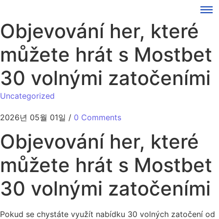
Objevování her, které
můžete hrát s Mostbet
30 volnými zatočeními
Uncategorized
2026년 05월 01일
/
0 Comments
Objevování her, které
můžete hrát s Mostbet
30 volnými zatočeními
Pokud se chystáte využít nabídku 30 volných zatočení od