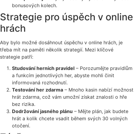
bonusových kolech.
Strategie pro úspěch v online
hrách
Aby bylo možné dosáhnout úspěchu v online hrách, je
třeba mít na paměti několik strategií. Mezi klíčové
strategie patří:
Studování herních pravidel
– Porozumějte pravidlům
a funkcím jednotlivých her, abyste mohli činit
informovaná rozhodnutí.
Testování her zdarma
– Mnoho kasin nabízí možnost
hrát zdarma, což vám umožní získat znalosti o hře
bez rizika.
Dodržování jasného plánu
– Mějte plán, jak budete
hrát a kolik chcete vsadit během svých 30 volných
otočení.