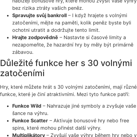
nabízejí bonusové hry, které mohou zvýšit vaše výhry
bez rizika ztráty vašich peněz.
Spravujte svůj bankroll
– I když hrajete s volnými
zatočeními, mějte na paměti, kolik peněz byste byli
ochotni utratit a dodržujte tento limit.
Hrajte zodpovědně
– Nastavte si časové limity a
nezapomeňte, že hazardní hry by měly být primárně
zábavou.
Důležité funkce her s 30 volnými
zatočeními
Hry, které můžete hrát s 30 volnými zatočeními, mají různé
funkce, které je činí atraktivními. Mezi tyto funkce patří:
Funkce Wild
– Nahrazuje jiné symboly a zvyšuje vaše
šance na výhru.
Funkce Scatter
– Aktivuje bonusové hry nebo free
spins, které mohou přinést další výhry.
Multiplikátory
– Zvyšují vaše výhry během hry nebo v