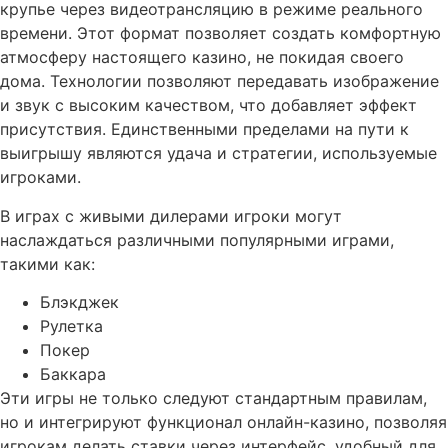
крупье через видеотрансляцию в режиме реального
времени. Этот формат позволяет создать комфортную
атмосферу настоящего казино, не покидая своего
дома. Технологии позволяют передавать изображение
и звук с высоким качеством, что добавляет эффект
присутствия. Единственными пределами на пути к
выигрышу являются удача и стратегии, используемые
игроками.
В играх с живыми дилерами игроки могут
наслаждаться различными популярными играми,
такими как:
Блэкджек
Рулетка
Покер
Баккара
Эти игры не только следуют стандартным правилам,
но и интегрируют функционал онлайн-казино, позволяя
игрокам делать ставки через интерфейс, удобный для