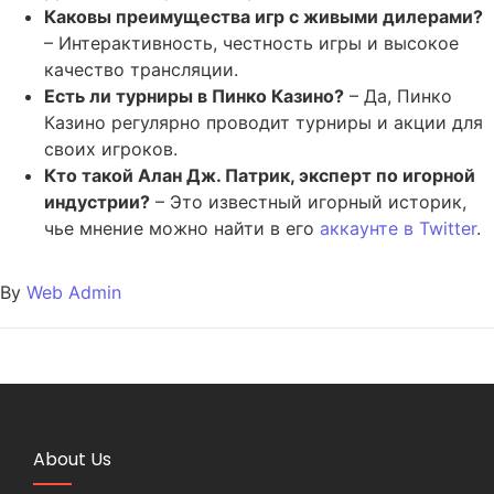
Каковы преимущества игр с живыми дилерами?
– Интерактивность, честность игры и высокое
качество трансляции.
Есть ли турниры в Пинко Казино?
– Да, Пинко
Казино регулярно проводит турниры и акции для
своих игроков.
Кто такой Алан Дж. Патрик, эксперт по игорной
индустрии?
– Это известный игорный историк,
чье мнение можно найти в его
аккаунте в Twitter
.
By
Web Admin
About Us