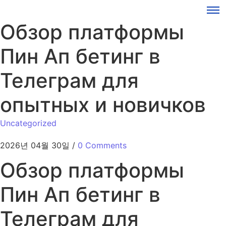
Обзор платформы
Пин Ап бетинг в
Телеграм для
опытных и новичков
Uncategorized
2026년 04월 30일
/
0 Comments
Обзор платформы
Пин Ап бетинг в
Телеграм для