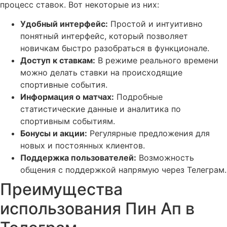
процесс ставок. Вот некоторые из них:
Удобный интерфейс:
Простой и интуитивно
понятный интерфейс, который позволяет
новичкам быстро разобраться в функционале.
Доступ к ставкам:
В режиме реального времени
можно делать ставки на происходящие
спортивные события.
Информация о матчах:
Подробные
статистические данные и аналитика по
спортивным событиям.
Бонусы и акции:
Регулярные предложения для
новых и постоянных клиентов.
Поддержка пользователей:
Возможность
общения с поддержкой напрямую через Телеграм.
Преимущества
использования Пин Ап в