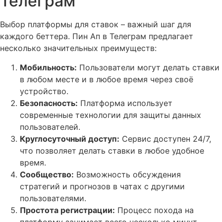
Телеграм
Выбор платформы для ставок – важный шаг для
каждого беттера. Пин Ап в Телеграм предлагает
несколько значительных преимуществ:
Мобильность:
Пользователи могут делать ставки
в любом месте и в любое время через своё
устройство.
Безопасность:
Платформа использует
современные технологии для защиты данных
пользователей.
Круглосуточный доступ:
Сервис доступен 24/7,
что позволяет делать ставки в любое удобное
время.
Сообщество:
Возможность обсуждения
стратегий и прогнозов в чатах с другими
пользователями.
Простота регистрации:
Процесс похода на
платформу занимает всего несколько минут.