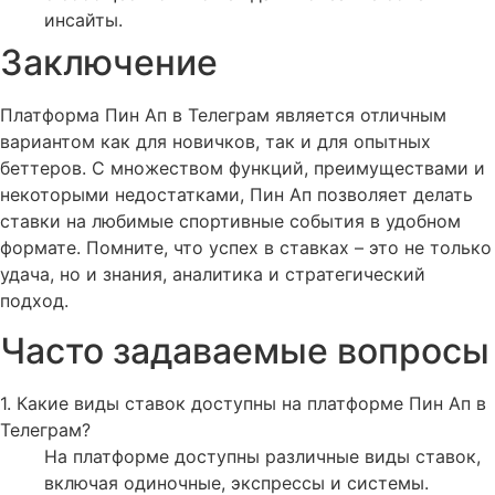
инсайты.
Заключение
Платформа Пин Ап в Телеграм является отличным
вариантом как для новичков, так и для опытных
беттеров. С множеством функций, преимуществами и
некоторыми недостатками, Пин Ап позволяет делать
ставки на любимые спортивные события в удобном
формате. Помните, что успех в ставках – это не только
удача, но и знания, аналитика и стратегический
подход.
Часто задаваемые вопросы
1. Какие виды ставок доступны на платформе Пин Ап в
Телеграм?
На платформе доступны различные виды ставок,
включая одиночные, экспрессы и системы.