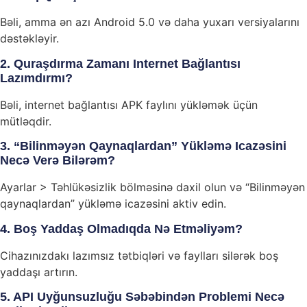
Bəli, amma ən azı Android 5.0 və daha yuxarı versiyalarını
dəstəkləyir.
2. Quraşdırma Zamanı Internet Bağlantısı
Lazımdırmı?
Bəli, internet bağlantısı APK faylını yükləmək üçün
mütləqdir.
3. “Bilinməyən Qaynaqlardan” Yükləmə Icazəsini
Necə Verə Bilərəm?
Ayarlar > Təhlükəsizlik bölməsinə daxil olun və “Bilinməyən
qaynaqlardan” yükləmə icazəsini aktiv edin.
4. Boş Yaddaş Olmadıqda Nə Etməliyəm?
Cihazınızdakı lazımsız tətbiqləri və faylları silərək boş
yaddaşı artırın.
5. API Uyğunsuzluğu Səbəbindən Problemi Necə