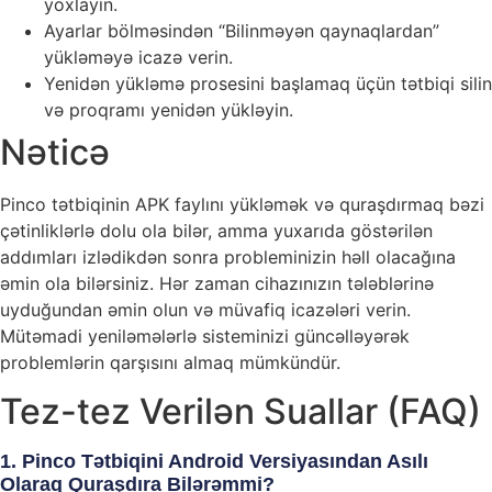
yoxlayın.
Ayarlar bölməsindən “Bilinməyən qaynaqlardan”
yükləməyə icazə verin.
Yenidən yükləmə prosesini başlamaq üçün tətbiqi silin
və proqramı yenidən yükləyin.
Nəticə
Pinco tətbiqinin APK faylını yükləmək və quraşdırmaq bəzi
çətinliklərlə dolu ola bilər, amma yuxarıda göstərilən
addımları izlədikdən sonra probleminizin həll olacağına
əmin ola bilərsiniz. Hər zaman cihazınızın tələblərinə
uyduğundan əmin olun və müvafiq icazələri verin.
Mütəmadi yeniləmələrlə sisteminizi güncəlləyərək
problemlərin qarşısını almaq mümkündür.
Tez-tez Verilən Suallar (FAQ)
1. Pinco Tətbiqini Android Versiyasından Asılı
Olaraq Quraşdıra Bilərəmmi?