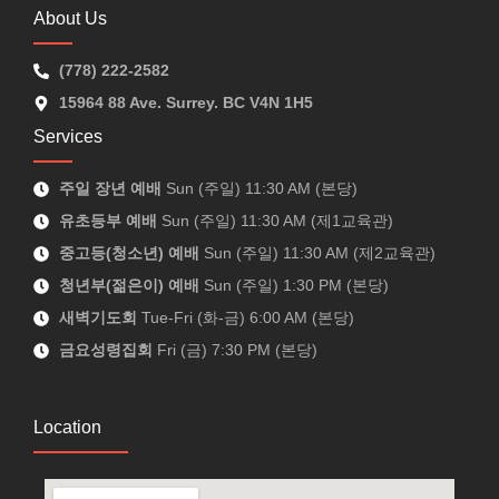
About Us
(778) 222-2582
15964 88 Ave. Surrey. BC V4N 1H5
Services
주일 장년 예배
Sun (주일) 11:30 AM (본당)
유초등부 예배
Sun (주일) 11:30 AM (제1교육관)
중고등(청소년) 예배
Sun (주일) 11:30 AM (제2교육관)
청년부(젊은이) 예배
Sun (주일) 1:30 PM (본당)
새벽기도회
Tue-Fri (화-금) 6:00 AM (본당)
금요성령집회
Fri (금) 7:30 PM (본당)
Location