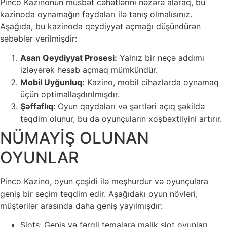
Pinco Kazinonun müsbət cəhətlərini nəzərə alaraq, bu
kazinoda oynamağın faydaları ilə tanış olmalısınız.
Aşağıda, bu kazinoda qeydiyyat açmağı düşündürən
səbəblər verilmişdir:
Asan Qeydiyyat Prosesi:
Yalnız bir neçə addımı
izləyərək hesab açmaq mümkündür.
Mobil Uyğunluq:
Kazino, mobil cihazlarda oynamaq
üçün optimallaşdırılmışdır.
Şəffaflıq:
Oyun qaydaları və şərtləri açıq şəkildə
təqdim olunur, bu da oyunçuların xoşbəxtliyini artırır.
NÜMAYİŞ OLUNAN
OYUNLAR
Pinco Kazino, oyun çeşidi ilə meşhurdur və oyunçulara
geniş bir seçim təqdim edir. Aşağıdakı oyun növləri,
müştərilər arasında daha geniş yayılmışdır:
Slots: Geniş və fərqli temalara malik slot oyunları.