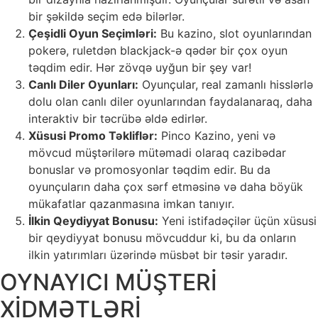
bir şəkildə seçim edə bilərlər.
Çeşidli Oyun Seçimləri:
Bu kazino, slot oyunlarından
pokerə, ruletdən blackjack-ə qədər bir çox oyun
təqdim edir. Hər zövqə uyğun bir şey var!
Canlı Diler Oyunları:
Oyunçular, real zamanlı hisslərlə
dolu olan canlı diler oyunlarından faydalanaraq, daha
interaktiv bir təcrübə əldə edirlər.
Xüsusi Promo Təkliflər:
Pinco Kazino, yeni və
mövcud müştərilərə mütəmadi olaraq cazibədar
bonuslar və promosyonlar təqdim edir. Bu da
oyunçuların daha çox sərf etməsinə və daha böyük
mükafatlar qazanmasına imkan tanıyır.
İlkin Qeydiyyat Bonusu:
Yeni istifadəçilər üçün xüsusi
bir qeydiyyat bonusu mövcuddur ki, bu da onların
ilkin yatırımları üzərində müsbət bir təsir yaradır.
OYNAYICI MÜŞTERİ
XİDMƏTLƏRİ