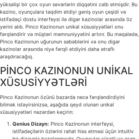
yüksəlişi bir çox oyun sevərlərin diqqətini cəlb etmişdir. Bu
kazino, oyunçulara təqdim etdiyi geniş oyun çeşidi və
istifadəçi dostu interfeysi ilə digər kazinolar arasında öz
yerini alıb. Pinco Kazinonun unikal xüsusiyyətləri onu
fərqləndirir və müştəri məmnuniyyətini artırır. Bu məqalədə,
Pinco Kazinonun uğurunun səbəblərini və onu digər
kazinolar arasında niyə fərqli etdiyini daha ətraflı
araşdıracağıq.
PİNCO KAZINONUN UNİKAL
XÜSUSİYYƏTLƏRİ
Pinco Kazinonun özünü bazarda necə fərqləndirdiyini
bilmək istəyirsinizsə, aşağıda qeyd olunan unikal
xüsusiyyətləri nəzərdən keçirin:
Qenius Dizayn:
Pinco Kazinonun interfeysi,
istifadəçilərin özlərini rahat hiss etməsi üçün intuitiv
bir dizaynla hazırlanmışdır. Oyunçular sürətli və asan