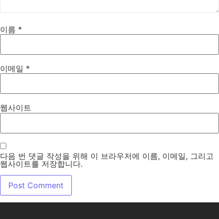
이름
*
이메일
*
웹사이트
다음 번 댓글 작성을 위해 이 브라우저에 이름, 이메일, 그리고
웹사이트를 저장합니다.