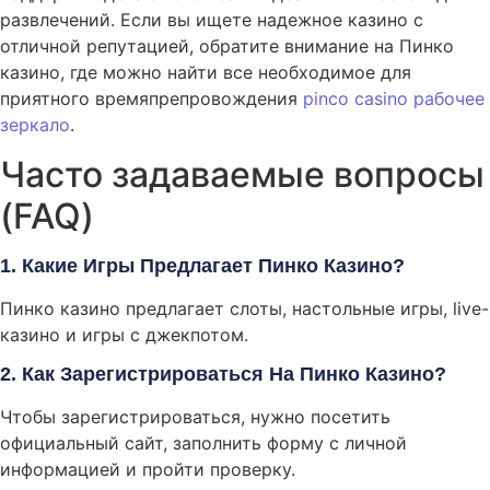
развлечений. Если вы ищете надежное казино с
отличной репутацией, обратите внимание на Пинко
казино, где можно найти все необходимое для
приятного времяпрепровождения
pinco casino рабочее
зеркало
.
Часто задаваемые вопросы
(FAQ)
1. Какие Игры Предлагает Пинко Казино?
Пинко казино предлагает слоты, настольные игры, live-
казино и игры с джекпотом.
2. Как Зарегистрироваться На Пинко Казино?
Чтобы зарегистрироваться, нужно посетить
официальный сайт, заполнить форму с личной
информацией и пройти проверку.