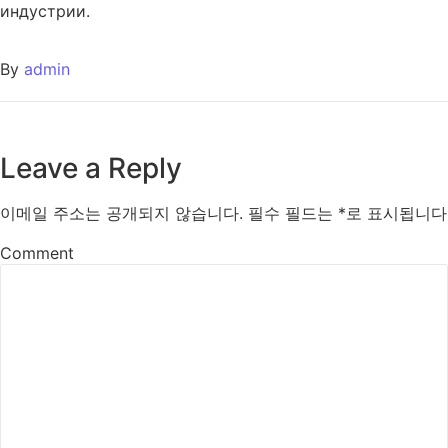
индустрии.
By
admin
Leave a Reply
이메일 주소는 공개되지 않습니다.
필수 필드는
*
로 표시됩니다
Comment