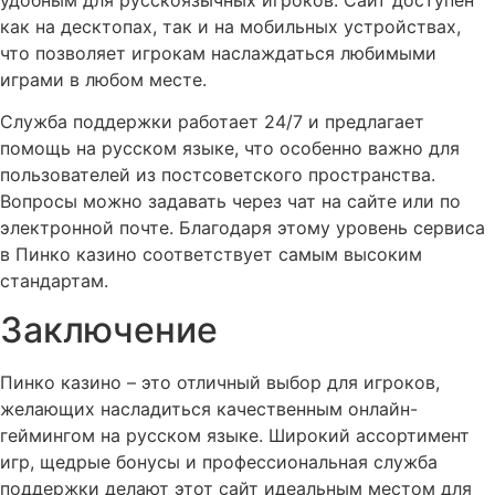
как на десктопах, так и на мобильных устройствах,
что позволяет игрокам наслаждаться любимыми
играми в любом месте.
Служба поддержки работает 24/7 и предлагает
помощь на русском языке, что особенно важно для
пользователей из постсоветского пространства.
Вопросы можно задавать через чат на сайте или по
электронной почте. Благодаря этому уровень сервиса
в Пинко казино соответствует самым высоким
стандартам.
Заключение
Пинко казино – это отличный выбор для игроков,
желающих насладиться качественным онлайн-
геймингом на русском языке. Широкий ассортимент
игр, щедрые бонусы и профессиональная служба
поддержки делают этот сайт идеальным местом для