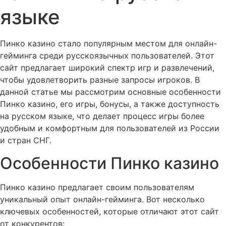
языке
Пинко казино стало популярным местом для онлайн-
гейминга среди русскоязычных пользователей. Этот
сайт предлагает широкий спектр игр и развлечений,
чтобы удовлетворить разные запросы игроков. В
данной статье мы рассмотрим основные особенности
Пинко казино, его игры, бонусы, а также доступность
на русском языке, что делает процесс игры более
удобным и комфортным для пользователей из России
и стран СНГ.
Особенности Пинко казино
Пинко казино предлагает своим пользователям
уникальный опыт онлайн-гейминга. Вот несколько
ключевых особенностей, которые отличают этот сайт
от конкурентов: