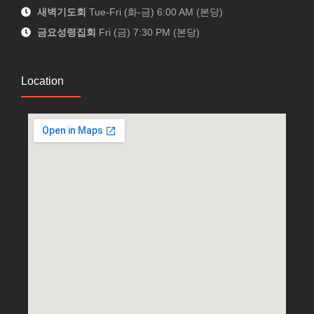
새벽기도회
Tue-Fri (화-금) 6:00 AM (본당)
금요성령집회
Fri (금) 7:30 PM (본당)
Location