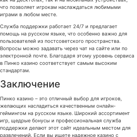
что позволяет игрокам наслаждаться любимыми
играми в любом месте.
Служба поддержки работает 24/7 и предлагает
помощь на русском языке, что особенно важно для
пользователей из постсоветского пространства.
Вопросы можно задавать через чат на сайте или по
электронной почте. Благодаря этому уровень сервиса
в Пинко казино соответствует самым высоким
стандартам.
Заключение
Пинко казино – это отличный выбор для игроков,
желающих насладиться качественным онлайн-
геймингом на русском языке. Широкий ассортимент
игр, щедрые бонусы и профессиональная служба
поддержки делают этот сайт идеальным местом для
развлечений. Если вы ищете надежное казино с