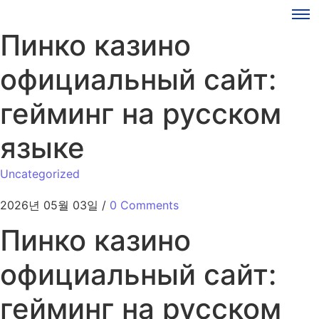
Пинко казино
официальный сайт:
гейминг на русском
языке
Uncategorized
2026년 05월 03일
/
0 Comments
Пинко казино
официальный сайт:
гейминг на русском