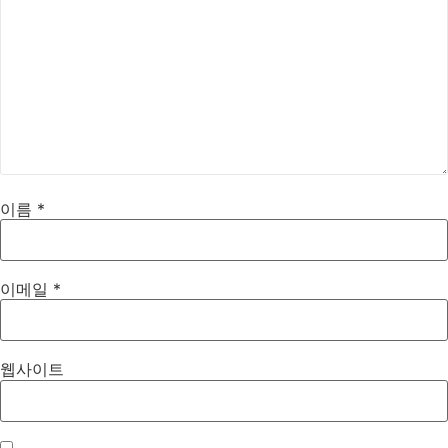
이름
*
이메일
*
웹사이트