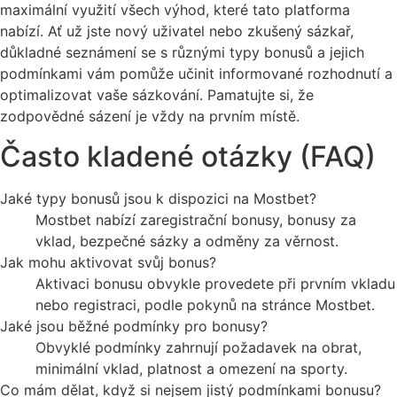
maximální využití všech výhod, které tato platforma
nabízí. Ať už jste nový uživatel nebo zkušený sázkař,
důkladné seznámení se s různými typy bonusů a jejich
podmínkami vám pomůže učinit informované rozhodnutí a
optimalizovat vaše sázkování. Pamatujte si, že
zodpovědné sázení je vždy na prvním místě.
Často kladené otázky (FAQ)
Jaké typy bonusů jsou k dispozici na Mostbet?
Mostbet nabízí zaregistrační bonusy, bonusy za
vklad, bezpečné sázky a odměny za věrnost.
Jak mohu aktivovat svůj bonus?
Aktivaci bonusu obvykle provedete při prvním vkladu
nebo registraci, podle pokynů na stránce Mostbet.
Jaké jsou běžné podmínky pro bonusy?
Obvyklé podmínky zahrnují požadavek na obrat,
minimální vklad, platnost a omezení na sporty.
Co mám dělat, když si nejsem jistý podmínkami bonusu?