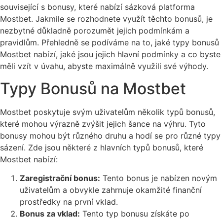
související s bonusy, které nabízí sázková platforma
Mostbet. Jakmile se rozhodnete využít těchto bonusů, je
nezbytné důkladně porozumět jejich podmínkám a
pravidlům. Přehledně se podíváme na to, jaké typy bonusů
Mostbet nabízí, jaké jsou jejich hlavní podmínky a co byste
měli vzít v úvahu, abyste maximálně využili své výhody.
Typy Bonusů na Mostbet
Mostbet poskytuje svým uživatelům několik typů bonusů,
které mohou výrazně zvýšit jejich šance na výhru. Tyto
bonusy mohou být různého druhu a hodí se pro různé typy
sázení. Zde jsou některé z hlavních typů bonusů, které
Mostbet nabízí:
Zaregistrační bonus:
Tento bonus je nabízen novým
uživatelům a obvykle zahrnuje okamžité finanční
prostředky na první vklad.
Bonus za vklad:
Tento typ bonusu získáte po