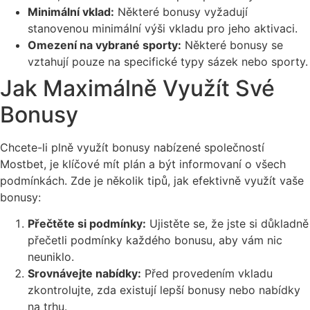
Minimální vklad:
Některé bonusy vyžadují
stanovenou minimální výši vkladu pro jeho aktivaci.
Omezení na vybrané sporty:
Některé bonusy se
vztahují pouze na specifické typy sázek nebo sporty.
Jak Maximálně Využít Své
Bonusy
Chcete-li plně využít bonusy nabízené společností
Mostbet, je klíčové mít plán a být informovaní o všech
podmínkách. Zde je několik tipů, jak efektivně využít vaše
bonusy:
Přečtěte si podmínky:
Ujistěte se, že jste si důkladně
přečetli podmínky každého bonusu, aby vám nic
neuniklo.
Srovnávejte nabídky:
Před provedením vkladu
zkontrolujte, zda existují lepší bonusy nebo nabídky
na trhu.