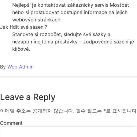
Nejlepší je kontaktovat zákaznický servis Mostbet
nebo si prostudovat dostupné informace na jejich
webových stránkách.
Jak řídit své sázení?
Stanovte si rozpočet, sledujte své sázky a
nezapomínejte na přestávky – zodpovědné sázení je
klíčové.
By
Web Admin
Leave a Reply
이메일 주소는 공개되지 않습니다.
필수 필드는
*
로 표시됩니다
Comment