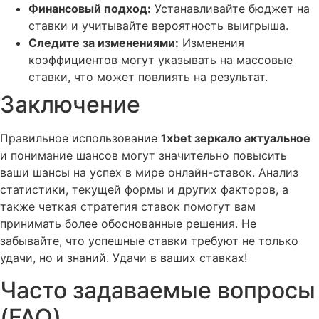
Финансовый подход:
Устанавливайте бюджет на
ставки и учитывайте вероятность выигрыша.
Следите за изменениями:
Изменения
коэффициентов могут указывать на массовые
ставки, что может повлиять на результат.
Заключение
Правильное использование
1xbet зеркало актуальное
и понимание шансов могут значительно повысить
ваши шансы на успех в мире онлайн-ставок. Анализ
статистики, текущей формы и других факторов, а
также четкая стратегия ставок помогут вам
принимать более обоснованные решения. Не
забывайте, что успешные ставки требуют не только
удачи, но и знаний. Удачи в ваших ставках!
Часто задаваемые вопросы
(FAQ)