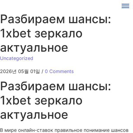
Разбираем шансы:
1xbet зеркало
актуальное
Uncategorized
2026년 05월 01일
/
0 Comments
Разбираем шансы:
1xbet зеркало
актуальное
В мире онлайн-ставок правильное понимание шансов