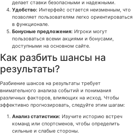
делает ставки безопасными и надежными.
Удобство:
Интерфейс остается неизменным, что
позволяет пользователям легко ориентироваться
в функционале.
Бонусные предложения:
Игроки могут
пользоваться всеми акциями и бонусами,
доступными на основном сайте.
Как разбить шансы на
результаты?
Разбиение шансов на результаты требует
внимательного анализа событий и понимания
различных факторов, влияющих на исход. Чтобы
эффективно прогнозировать, следуйте этим шагам:
Анализ статистики:
Изучите историю встреч
команд или спортсменов, чтобы определить
сильные и слабые стороны.