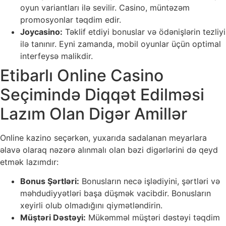
oyun variantları ilə sevilir. Сasino, müntəzəm
promosyonlar təqdim edir.
Joycasino:
Təklif etdiyi bonuslar və ödənişlərin tezliyi
ilə tanınır. Eyni zamanda, mobil oyunlar üçün optimal
interfeysə malikdir.
Etibarlı Online Casino
Seçimində Diqqət Edilməsi
Lazım Olan Digər Amillər
Online kazino seçərkən, yuxarıda sadalanan meyarlara
əlavə olaraq nəzərə alınmalı olan bəzi digərlərini də qeyd
etmək lazımdır:
Bonus Şərtləri:
Bonusların necə işlədiyini, şərtləri və
məhdudiyyətləri başa düşmək vacibdir. Bonusların
xeyirli olub olmadığını qiymətləndirin.
Müştəri Dəstəyi:
Mükəmməl müştəri dəstəyi təqdim