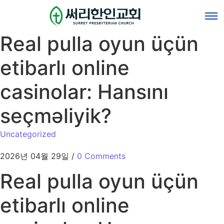
Real pulla oyun üçün
etibarlı online
casinolar: Hansını
seçməliyik?
Uncategorized
2026년 04월 29일
/
0 Comments
Real pulla oyun üçün
etibarlı online