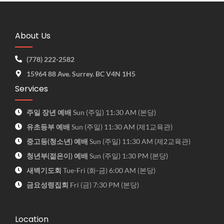
About Us
(778) 222-2582
15964 88 Ave. Surrey. BC V4N 1H5
Services
주일 장년 예배
Sun (주일) 11:30 AM (본당)
유초등부 예배
Sun (주일) 11:30 AM (제1교육관)
중고등(청소년) 예배
Sun (주일) 11:30 AM (제2교육관)
청년부(젊은이) 예배
Sun (주일) 1:30 PM (본당)
새벽기도회
Tue-Fri (화-금) 6:00 AM (본당)
금요성령집회
Fri (금) 7:30 PM (본당)
Location