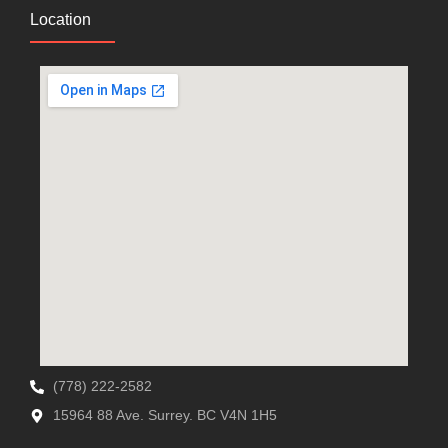
Location
(778) 222-2582
15964 88 Ave. Surrey. BC V4N 1H5