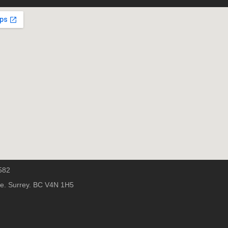
582
e. Surrey. BC V4N 1H5