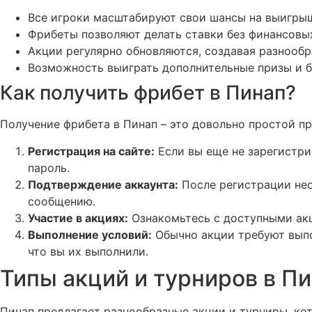
Все игроки масштабируют свои шансы на выигры
Фрибеты позволяют делать ставки без финансовы
Акции регулярно обновляются, создавая разнообр
Возможность выиграть дополнительные призы и б
Как получить фрибет в Пинап?
Получение фрибета в Пинап – это довольно простой п
Регистрация на сайте:
Если вы еще не зарегистри
пароль.
Подтверждение аккаунта:
После регистрации нео
сообщению.
Участие в акциях:
Ознакомьтесь с доступными акц
Выполнение условий:
Обычно акции требуют выпол
что вы их выполнили.
Типы акций и турниров в П
Пинап предлагает разнообразные акции и турниры, ко