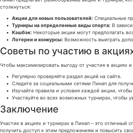
столкнуться:
Акции для новых пользователей:
Специальные пре
Турниры на определенные виды спорта:
В зависи
Кэшбэк:
Некоторые акции могут предполагать воз
Лотереи и конкурсы:
Возможность выиграть допо
Советы по участию в акция
Чтобы максимизировать выгоду от участия в акциях и 
Регулярно проверяйте раздел акций на сайте.
Следите за социальными сетями Пинап для получ
Изучайте правила и условия каждой акции, чтобы
Участвуйте во всех возможных турнирах, чтобы у
Заключение
Участие в акциях и турнирах в Пинап – это отличный 
получить доступ к этим предложениям и повысить свои