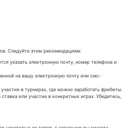
гов. Следуйте этим рекомендациям:
тся указать электронную почту, номер телефона и
енной на вашу электронную почту или смс-
участие в турнирах, где можно заработать фрибеты.
ставка или участие в конкретных играх. Убедитесь,
от некоторые из типов, с которыми вы можете