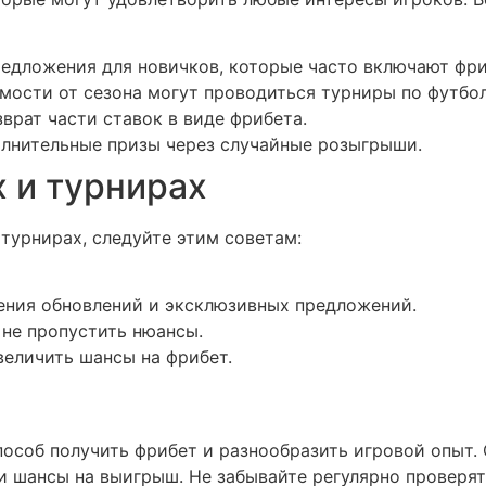
дложения для новичков, которые часто включают фри
мости от сезона могут проводиться турниры по футбол
врат части ставок в виде фрибета.
лнительные призы через случайные розыгрыши.
х и турнирах
турнирах, следуйте этим советам:
ения обновлений и эксклюзивных предложений.
 не пропустить нюансы.
величить шансы на фрибет.
способ получить фрибет и разнообразить игровой опыт
 шансы на выигрыш. Не забывайте регулярно проверять