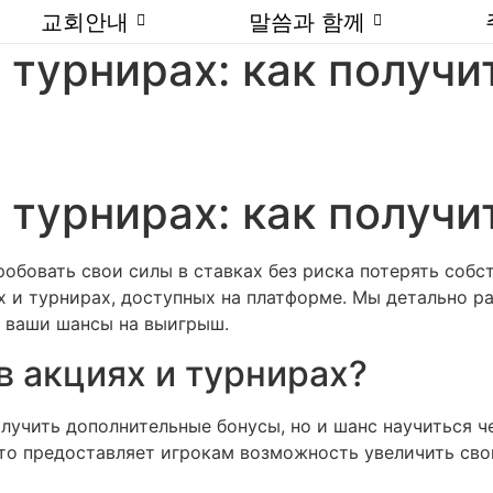
교회안내
말씀과 함께
 турнирах: как получи
 турнирах: как получи
обовать свои силы в ставках без риска потерять собст
х и турнирах, доступных на платформе. Мы детально р
 ваши шансы на выигрыш.
в акциях и турнирах?
олучить дополнительные бонусы, но и шанс научиться ч
то предоставляет игрокам возможность увеличить свой