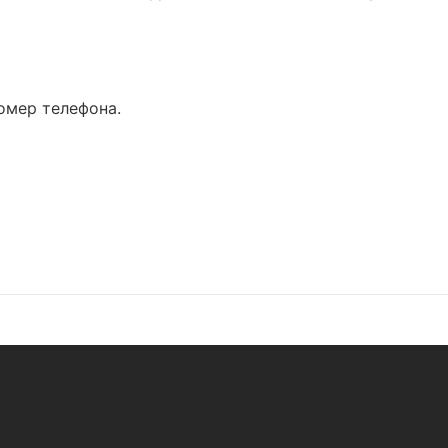
омер телефона.