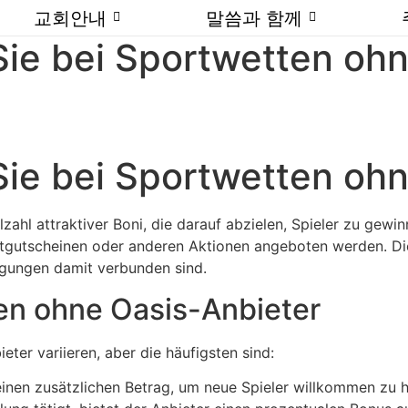
교회안내
말씀과 함께
Sie bei Sportwetten oh
Sie bei Sportwetten oh
zahl attraktiver Boni, die darauf abzielen, Spieler zu gewi
utscheinen oder anderen Aktionen angeboten werden. Diese
ngungen damit verbunden sind.
en ohne Oasis-Anbieter
eter variieren, aber die häufigsten sind:
einen zusätzlichen Betrag, um neue Spieler willkommen zu h