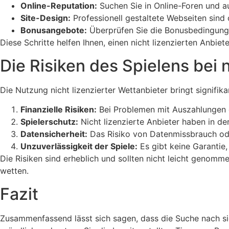
Online-Reputation:
Suchen Sie in Online-Foren und a
Site-Design:
Professionell gestaltete Webseiten sind 
Bonusangebote:
Überprüfen Sie die Bonusbedingungen
Diese Schritte helfen Ihnen, einen nicht lizenzierten Anbiete
Die Risiken des Spielens bei 
Die Nutzung nicht lizenzierter Wettanbieter bringt signifik
Finanzielle Risiken:
Bei Problemen mit Auszahlungen gi
Spielerschutz:
Nicht lizenzierte Anbieter haben in d
Datensicherheit:
Das Risiko von Datenmissbrauch oder
Unzuverlässigkeit der Spiele:
Es gibt keine Garantie, 
Die Risiken sind erheblich und sollten nicht leicht genomm
wetten.
Fazit
Zusammenfassend lässt sich sagen, dass die Suche nach sic