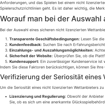
Anforderungen, und das Spielen bei einem nicht lizenzier
Spielerschutzrichtlinien geht. Es ist daher wichtig, die Me
Worauf man bei der Auswahl a
Bei der Auswahl eines sicheren nicht lizenzierten Wettanbie
Transparente Geschäftsbedingungen:
Lesen Sie die
Kundenfeedback:
Suchen Sie nach Erfahrungsberich
Einzahlungs- und Auszahlungsmöglichkeiten:
Achten
Sicherheit der Website:
Überprüfen Sie, ob die Platt
Kundensupport:
Ein zuverlässiger Kundenservice ist 
Indem Sie diese Faktoren berücksichtigen, können Sie Ihre
Verifizierung der Seriosität eines
Um die Seriosität eines nicht lizenzierten Wettanbieters z
Lizenzierung und Regulierung:
Obwohl der Anbieter mö
Sie, ob es sich um eine anerkannte Glücksspielbehörd