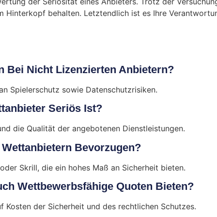
ertung der Seriosität eines Anbieters. Trotz der Versuchung,
m Hinterkopf behalten. Letztendlich ist es Ihre Verantwortu
 Bei Nicht Lizenzierten Anbietern?
 an Spielerschutz sowie Datenschutzrisiken.
tanbieter Seriös Ist?
d die Qualität der angebotenen Dienstleistungen.
i Wettanbietern Bevorzugen?
der Skrill, die ein hohes Maß an Sicherheit bieten.
Auch Wettbewerbsfähige Quoten Bieten?
auf Kosten der Sicherheit und des rechtlichen Schutzes.