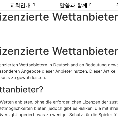
교회안내
말씀과 함께
izenzierte Wettanbieter
izenzierte Wettanbieter
zenzierten Wettanbietern in Deutschland an Bedeutung gewon
sonderen Angebote dieser Anbieter nutzen. Dieser Artikel gi
ebnis zu gewährleisten.
ttanbieter?
ie Wetten anbieten, ohne die erforderlichen Lizenzen der z
möglichkeiten bieten, jedoch gibt es Risiken, die mit ihr
versight operiert, was zu weniger Schutz für die Spieler fü