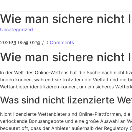
Wie man sichere nicht l
Uncategorized
2026년 05월 02일
/
0 Comments
Wie man sichere nicht l
In der Welt des Online-Wettens hat die Suche nach nicht li
finden können, während sie trotzdem die Vielfalt und die be
Wettanbieter identifizieren können, um ein sicheres Wetterl
Was sind nicht lizenzierte We
Nicht lizenzierte Wettanbieter sind Online-Plattformen, d
verlockende Bonusangebote und eine große Auswahl an Wett
bedeutet oft, dass der Anbieter außerhalb der Regulatory O