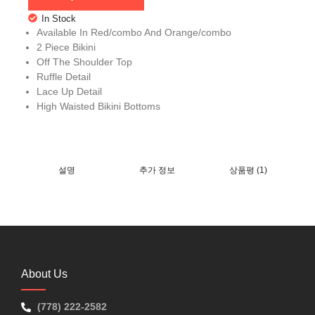
In Stock
Available In Red/combo And Orange/combo
2 Piece Bikini
Off The Shoulder Top
Ruffle Detail
Lace Up Detail
High Waisted Bikini Bottoms
설명
추가 정보
상품평 (1)
About Us
(778) 222-2582