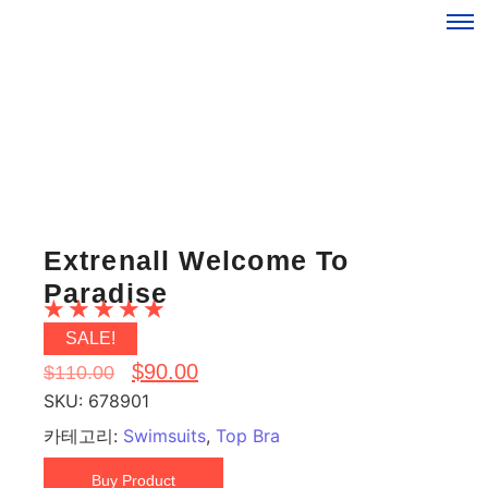
Extrenall Welcome To
Paradise
☆
☆
☆
☆
☆
SALE!
$
90.00
$
110.00
SKU:
678901
카테고리:
Swimsuits
,
Top Bra
Buy Product